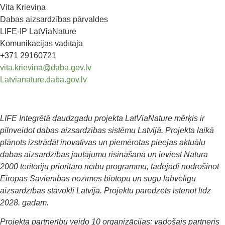
Vita Krieviņa
Dabas aizsardzības pārvaldes
LIFE-IP LatViaNature
Komunikācijas vadītāja
+371 29160721
vita.krievina@daba.gov.lv
Latvianature.daba.gov.lv
LIFE Integrētā daudzgadu projekta LatViaNature mērķis ir
pilnveidot dabas aizsardzības sistēmu Latvijā. Projekta laikā
plānots izstrādāt inovatīvas un piemērotas pieejas aktuālu
dabas aizsardzības jautājumu risināšanā un ieviest Natura
2000 teritoriju prioritāro rīcību programmu, tādējādi nodrošinot
Eiropas Savienības nozīmes biotopu un sugu labvēlīgu
aizsardzības stāvokli Latvijā. Projektu paredzēts īstenot līdz
2028. gadam.
Projekta partnerību veido 10 organizācijas: vadošais partneris