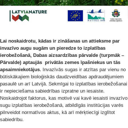
Lai noskaidrotu, kādas ir zināšanas un attieksme par
invazīvo augu sugām un pieredze to izplatības
ierobežošanā, Dabas aizsardzības pārvalde (turpmāk –
Pārvalde) aptaujās privātās zemes īpašniekus un tās
apsaimniekotājus.
Invazīvās sugas ir atzītas par vienu no
būtiskākajiem bioloģiskās daudzveidības apdraudējumiem
pasaulē un arī Latvijā. Sekmīgai to izplatības ierobežošanai
ir nepieciešama sabiedrības izpratne un iesaiste.
Noskaidrojot faktorus, kas motivē vai kavē iesaisti invazīvo
sugu izplatības ierobežošanā, atbildīgās institūcijas varēs
pilnveidot normatīvos aktus, kā arī mērķtiecīgi izglītot
sabiedrību.