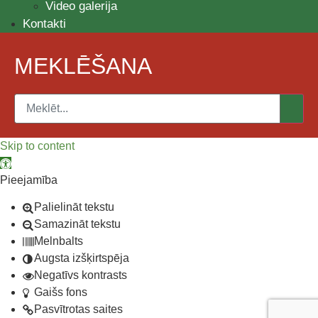
Video galerija
Kontakti
MEKLĒŠANA
Skip to content
Open toolbar
Pieejamība
Palielināt tekstu
Samazināt tekstu
Melnbalts
Augsta izšķirtspēja
Negatīvs kontrasts
Gaišs fons
Pasvītrotas saites