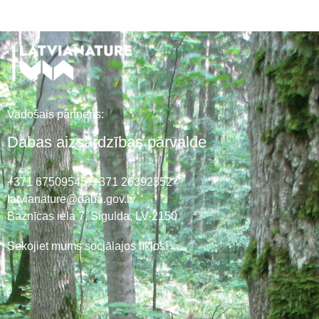
Vadošais partneris:
Dabas aizsardzības pārvalde
+371 67509545,
+371 26392352
latvianature@daba.gov.lv
Baznīcas iela 7, Sigulda, LV-2150
Sekojiet mums sociālajos tīklos!