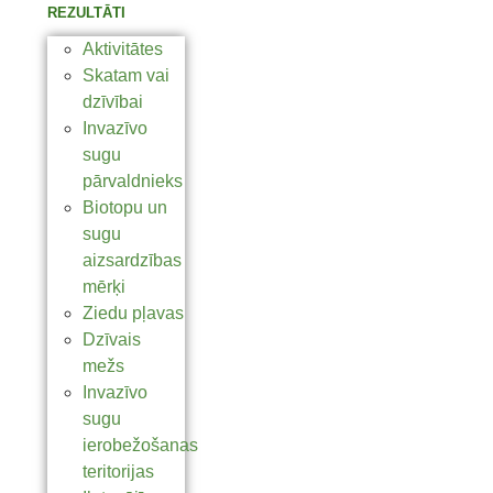
REZULTĀTI
Aktivitātes
Skatam vai
dzīvībai
Invazīvo
sugu
pārvaldnieks
Biotopu un
sugu
aizsardzības
mērķi
Ziedu pļavas
Dzīvais
mežs
Invazīvo
sugu
ierobežošanas
teritorijas