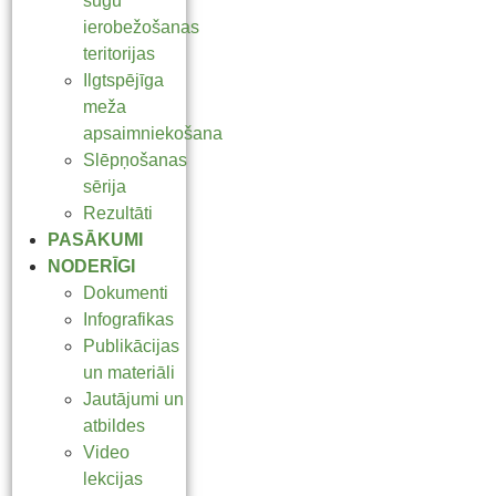
sugu
ierobežošanas
teritorijas
Ilgtspējīga
meža
apsaimniekošana
Slēpņošanas
sērija
Rezultāti
PASĀKUMI
NODERĪGI
Dokumenti
Infografikas
Publikācijas
un materiāli
Jautājumi un
atbildes
Video
lekcijas