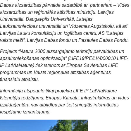
Dabas aizsardzības pārvalde sadarbībā ar partneriem – Vides
aizsardzības un reģionālās attīstības ministriju, Latvijas
Universitāti, Daugavpils Universitāti, Latvijas
Lauksaimniecības universitāti un Vidzemes Augstskolu, kā arī
Latvijas Lauku konsultāciju un izglītības centru, AS “Latvijas
valsts meži”, Latvijas Dabas fondu un Pasaules Dabas Fondu.
Projekts “Natura 2000 aizsargājamo teritoriju pārvaldības un
apsaimniekošanas optimizācija” (LIFE19IPE/LV/000010 LIFE-
IP LatViaNature) tiek īstenots ar Eiropas Savienības LIFE
programmas un Valsts reģionālās attīstības aģentūras
finansiālu atbalstu.
Informācija atspoguļo tikai projekta LIFE IP LatViaNature
īstenotāju redzējumu, Eiropas Klimata, infrastruktūras un vides
izpildaģentūra nav atbildīga par šeit sniegtās informācijas
iespējamo izmantojumu.