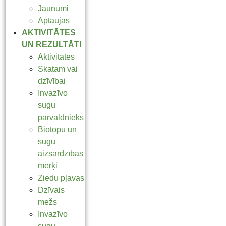
Jaunumi
Aptaujas
AKTIVITĀTES
UN REZULTĀTI
Aktivitātes
Skatam vai
dzīvībai
Invazīvo
sugu
pārvaldnieks
Biotopu un
sugu
aizsardzības
mērķi
Ziedu pļavas
Dzīvais
mežs
Invazīvo