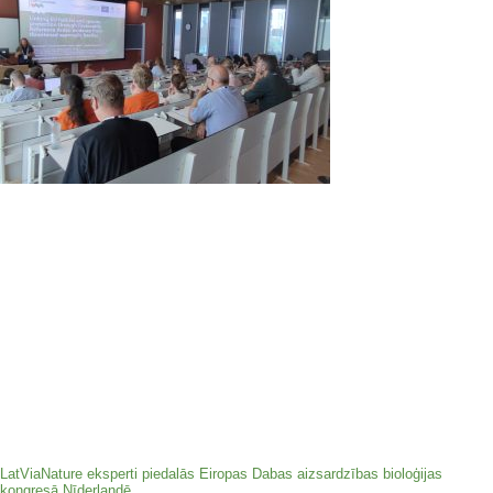
LatViaNature eksperti piedalās Eiropas Dabas aizsardzības bioloģijas
kongresā Nīderlandē