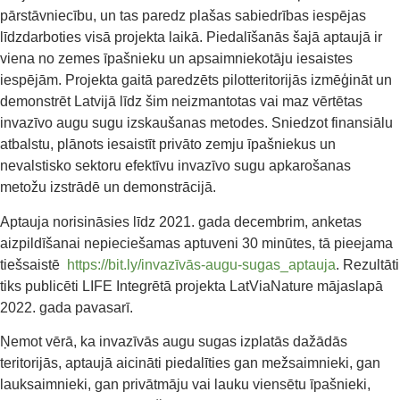
pārstāvniecību, un tas paredz plašas sabiedrības iespējas
līdzdarboties visā projekta laikā. Piedalīšanās šajā aptaujā ir
viena no zemes īpašnieku un apsaimniekotāju iesaistes
iespējām. Projekta gaitā paredzēts pilotteritorijās izmēģināt un
demonstrēt Latvijā līdz šim neizmantotas vai maz vērtētas
invazīvo augu sugu izskaušanas metodes. Sniedzot finansiālu
atbalstu, plānots iesaistīt privāto zemju īpašniekus un
nevalstisko sektoru efektīvu invazīvo sugu apkarošanas
metožu izstrādē un demonstrācijā.
Aptauja norisināsies līdz 2021. gada decembrim, anketas
aizpildīšanai nepieciešamas aptuveni 30 minūtes, tā pieejama
tiešsaistē
https://bit.ly/invazīvās-augu-sugas_aptauja
. Rezultāti
tiks publicēti LIFE Integrētā projekta LatViaNature mājaslapā
2022. gada pavasarī.
Ņemot vērā, ka invazīvās augu sugas izplatās dažādās
teritorijās, aptaujā aicināti piedalīties gan mežsaimnieki, gan
lauksaimnieki, gan privātmāju vai lauku viensētu īpašnieki,