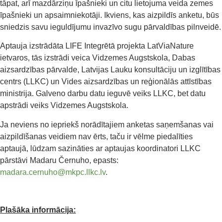
tāpat, arī mazdārziņu īpašnieki un citu lietojuma veida zemes
īpašnieki un apsaimniekotāji. Ikviens, kas aizpildīs anketu, būs
sniedzis savu ieguldījumu invazīvo sugu pārvaldības pilnveidē.
Aptauja izstrādāta LIFE Integrētā projekta LatViaNature
ietvaros, tās izstrādi veica Vidzemes Augstskola, Dabas
aizsardzības pārvalde, Latvijas Lauku konsultāciju un izglītības
centrs (LLKC) un Vides aizsardzības un reģionālās attīstības
ministrija. Galveno darbu datu ieguvē veiks LLKC, bet datu
apstrādi veiks Vidzemes Augstskola.
Ja neviens no iepriekš norādītajiem anketas saņemšanas vai
aizpildīšanas veidiem nav ērts, taču ir vēlme piedalīties
aptaujā, lūdzam sazināties ar aptaujas koordinatori LLKC
pārstāvi Madaru Černuho, epasts:
madara.cernuho@mkpc.llkc.lv
.
Plašāka informācija: