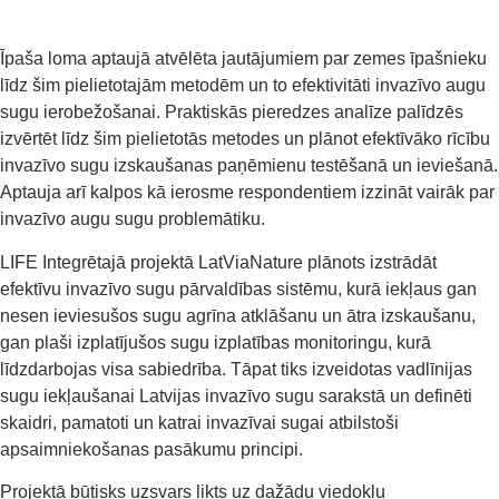
Īpaša loma aptaujā atvēlēta jautājumiem par zemes īpašnieku
līdz šim pielietotajām metodēm un to efektivitāti invazīvo augu
sugu ierobežošanai. Praktiskās pieredzes analīze palīdzēs
izvērtēt līdz šim pielietotās metodes un plānot efektīvāko rīcību
invazīvo sugu izskaušanas paņēmienu testēšanā un ieviešanā.
Aptauja arī kalpos kā ierosme respondentiem izzināt vairāk par
invazīvo augu sugu problemātiku.
LIFE Integrētajā projektā LatViaNature plānots izstrādāt
efektīvu invazīvo sugu pārvaldības sistēmu, kurā iekļaus gan
nesen ieviesušos sugu agrīna atklāšanu un ātra izskaušanu,
gan plaši izplatījušos sugu izplatības monitoringu, kurā
līdzdarbojas visa sabiedrība. Tāpat tiks izveidotas vadlīnijas
sugu iekļaušanai Latvijas invazīvo sugu sarakstā un definēti
skaidri, pamatoti un katrai invazīvai sugai atbilstoši
apsaimniekošanas pasākumu principi.
Projektā būtisks uzsvars likts uz dažādu viedokļu