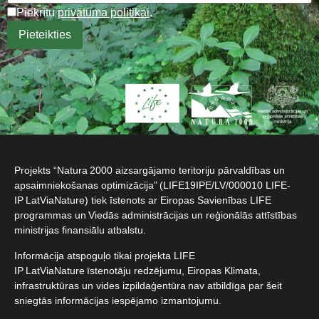
Piekrītu
privātuma politikai
.
Projekts “Natura 2000 aizsargājamo teritoriju pārvaldības un
apsaimniekošanas optimizācija” (LIFE19IPE/LV/000010 LIFE-
IP LatViaNature) tiek īstenots ar Eiropas Savienības LIFE
programmas un Viedās administrācijas un reģionālās attīstības
ministrijas finansiālu atbalstu.​
Informācija atspoguļo tikai projekta LIFE
IP LatViaNature īstenotāju redzējumu, Eiropas Klimata,
infrastruktūras un vides izpildaģentūra nav atbildīga par šeit
sniegtās informācijas iespējamo izmantojumu.​