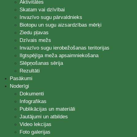
Aktivitātes
Skatam vai dzīvībai
Invazīvo sugu pārvaldnieks
Biotopu un sugu aizsardzības mērķi
Ziedu pļavas
Dzīvais mežs
Invazīvo sugu ierobežošanas teritorijas
Ilgtspējīga meža apsaimniekošana
Slēpņošanas sērija
Rezultāti
Pasākumi
Noderīgi
Dokumenti
Infografikas
Publikācijas un materiāli
Jautājumi un atbildes
Video lekcijas
Foto galerijas