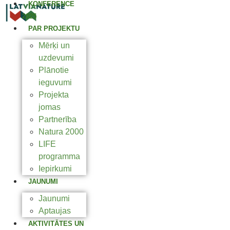
KONFERENCE
2025
PAR PROJEKTU
Mērķi un
uzdevumi
Plānotie
ieguvumi
Projekta
jomas
Partnerība
Natura 2000
LIFE
programma
Iepirkumi
JAUNUMI
Jaunumi
Aptaujas
AKTIVITĀTES UN