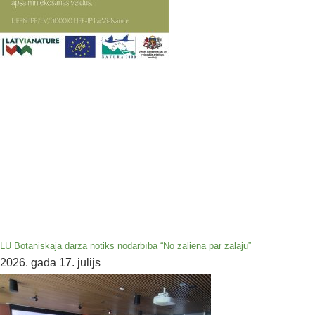
LU Botāniskajā dārzā notiks nodarbība “No zāliena par zālāju”
2026. gada 17. jūlijs