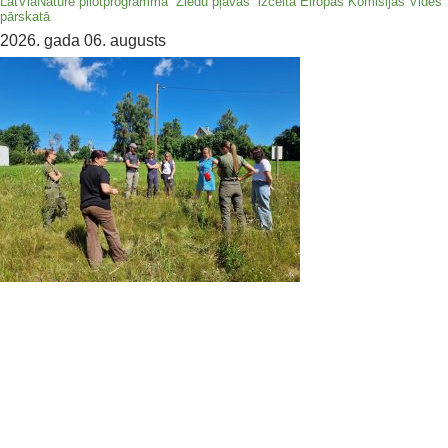
LatViaNature pilotprogramma “Ziedu pļavas” izcelta Eiropas Komisijas Vides
pārskatā
2026. gada 06. augusts