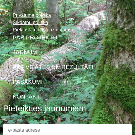
Privātuma politika
Sīkdatņu politika
Piekļūstamības paziņojums
PAR PROJEKTU
JAUNUMI
AKTIVITĀTES UN REZULTĀTI
PASĀKUMI
KONTAKTI
Pieteikties jaunumiem