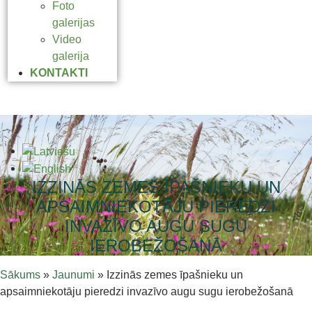
Foto
galerijas
Video
galerija
KONTAKTI
IZZINĀS ZEMES ĪPAŠNIEKU UN
APSAIMNIEKOTĀJU PIEREDZI
INVAZĪVO AUGU SUGU
IEROBEŽOŠANĀ
Sākums
»
Jaunumi
»
Izzinās zemes īpašnieku un
apsaimniekotāju pieredzi invazīvo augu sugu ierobežošanā