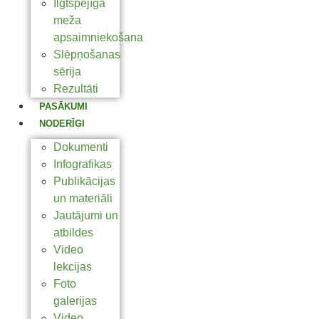
Ilgtspējīga
meža
apsaimniekošana
Slēpņošanas
sērija
Rezultāti
PASĀKUMI
NODERĪGI
Dokumenti
Infografikas
Publikācijas
un materiāli
Jautājumi un
atbildes
Video
lekcijas
Foto
galerijas
Video