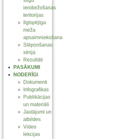
sugu
ierobežošanas
teritorijas
Ilgtspējīga
meža
apsaimniekošana
Slēpņošanas
sērija
Rezultāti
PASĀKUMI
NODERĪGI
Dokumenti
Infografikas
Publikācijas
un materiāli
Jautājumi un
atbildes
Video
lekcijas