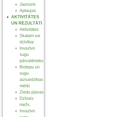
Jaunumi
Aptaujas
AKTIVITĀTES
UN REZULTĀTI
Aktivitātes
Skatam vai
dzīvībai
Invazīvo
sugu
pārvaldnieks
Biotopu un
sugu
aizsardzības
mērķi
Ziedu pļavas
Dzīvais
mežs
Invazīvo