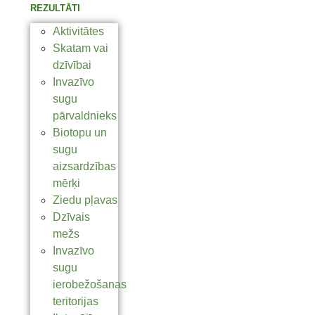
REZULTĀTI
Aktivitātes
Skatam vai
dzīvībai
Invazīvo
sugu
pārvaldnieks
Biotopu un
sugu
aizsardzības
mērķi
Ziedu pļavas
Dzīvais
mežs
Invazīvo
sugu
ierobežošanas
teritorijas