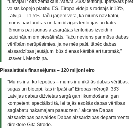
“Latvijai ir otrs zemākais
Natura 2000
teritoriju īpatsvars pret
valsts kopējo platību ES. Eiropā vidējais rādītājs ir 18%,
Latvijā – 11,5%. Taču jāņem vērā, ka mums nav kalni,
mums nav tundras un tamlīdzīgas teritorijas un katrs
lēmums par jaunas aizsargājas teritorijas izveidi ir
izaicinājumiem piesātināts. Taču neviens par mūsu dabas
vērtībām nerūpēsimies, ja ne mēs paši, tāpēc dabas
aizsardzības jautājumi būs dienas kārtībā arī turpmāk,”
uzsver I. Mendziņa.
Piesaistītais finansējums – 120 miljoni eiro
“Mums ir ar ko lepoties – mums ir unikālās dabas vērtības:
sugas un biotopi, kas ir īpaši arī Eiropas mērogā. 333
Latvijas dabas dižvietas sargā gan likumdošana, gan
kompetenti speciālisti tā, lai tajās esošās dabas vērtības
saglabātu nākamajām paaudzēm,” akcentē Dabas
aizsardzības pārvaldes Dabas aizsardzības departamenta
direktore Gita Strode.