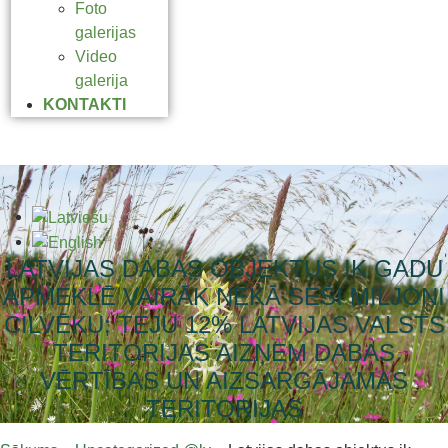
Foto
galerijas
Video
galerija
KONTAKTI
LATVIJAS DABAS OBJEKTUS IK GADU
APMEKLĒ VAIRĀK NEKĀ SEŠI MILJONI
CILVĒKU; TEJU 12% LATVIJAS VALSTS
TERITORIJAS AIZŅEM DABAS
VĒRTĪBAS UN AIZSARGĀJAMAS
TERITORIJAS