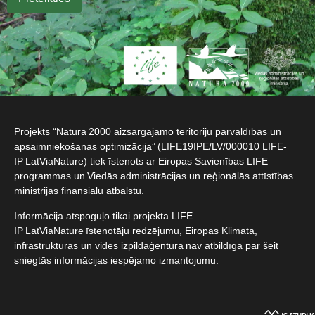
Projekts “Natura 2000 aizsargājamo teritoriju pārvaldības un
apsaimniekošanas optimizācija” (LIFE19IPE/LV/000010 LIFE-
IP LatViaNature) tiek īstenots ar Eiropas Savienības LIFE
programmas un Viedās administrācijas un reģionālās attīstības
ministrijas finansiālu atbalstu.​
Informācija atspoguļo tikai projekta LIFE
IP LatViaNature īstenotāju redzējumu, Eiropas Klimata,
infrastruktūras un vides izpildaģentūra nav atbildīga par šeit
sniegtās informācijas iespējamo izmantojumu.​