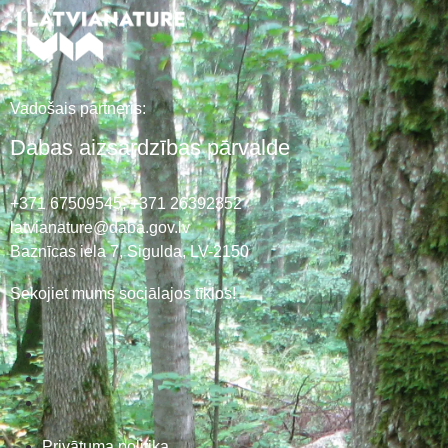
Vadošais partneris:
Dabas aizsardzības pārvalde
+371 67509545,
+371 26392352
latvianature@daba.gov.lv
Baznīcas iela 7, Sigulda, LV-2150
Sekojiet mums sociālajos tīklos!
Privātuma politika