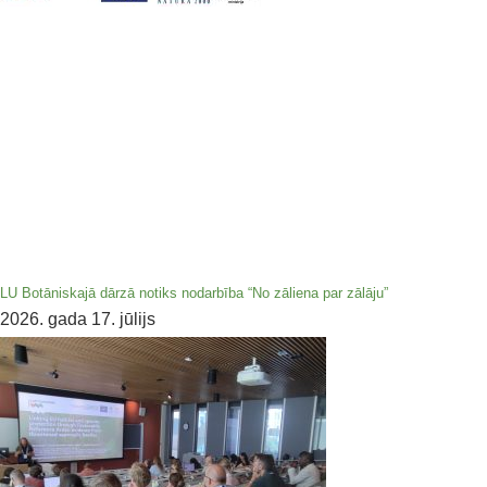
LU Botāniskajā dārzā notiks nodarbība “No zāliena par zālāju”
2026. gada 17. jūlijs