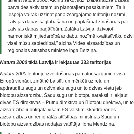
tīklam
Natura 2000
. Aicinu sekot līdzi Dabas aizsardzības
pārvaldes aktivitātēm un plānotajiem pasākumiem. Tā ir
iespēja vairāk uzzināt par aizsargājamo teritoriju nozīmi
Latvijas dabas saglabāšanā un paplašināt zināšanas par
Latvijas dabas bagātībām. Zaļāka Latvija, dzīvojot
harmoniskā mijiedarbībā ar dabu, nozīmē kvalitatīvāku dzīvi
visai mūsu sabiedrībai,” aicina Vides aizsardzības un
reģionālās attīstības ministre Inga Bērziņa.
Natura 2000
tīklā Latvijā ir iekļautas 333 teritorijas
Natura 2000
teritoriju izveidošanas pamatnosacījumi ir visā
Eiropā vienādi, zinātnē balstīti un mērķēti uz retu un
apdraudētu augu un dzīvnieku sugu un to dzīves vietu jeb
biotopu aizsardzību. Šādu sugu un biotopu saraksti ir iekļauti
divās ES direktīvās – Putnu direktīvā un Biotopu direktīvā, un to
aizsardzība ir obligāta visām ES valstīm, skaidro Vides
aizsardzības un reģionālās attīstības ministrijas Sugu un
biotopu aizsardzības nodaļas vadītāja Ilona Mendziņa.