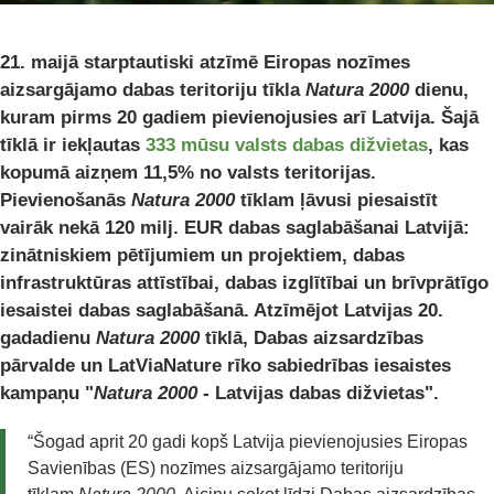
21. maijā starptautiski atzīmē Eiropas nozīmes
aizsargājamo dabas teritoriju tīkla
Natura 2000
dienu,
kuram pirms 20 gadiem pievienojusies arī Latvija. Šajā
tīklā ir iekļautas
333 mūsu valsts dabas dižvietas
, kas
kopumā aizņem 11,5% no valsts teritorijas.
Pievienošanās
Natura 2000
tīklam ļāvusi piesaistīt
vairāk nekā 120 milj. EUR dabas saglabāšanai Latvijā:
zinātniskiem pētījumiem un projektiem, dabas
infrastruktūras attīstībai, dabas izglītībai un brīvprātīgo
iesaistei dabas saglabāšanā. Atzīmējot Latvijas 20.
gadadienu
Natura 2000
tīklā, Dabas aizsardzības
pārvalde un LatViaNature rīko sabiedrības iesaistes
kampaņu "
Natura 2000
- Latvijas dabas dižvietas".
“Šogad aprit 20 gadi kopš Latvija pievienojusies Eiropas
Savienības (ES) nozīmes aizsargājamo teritoriju