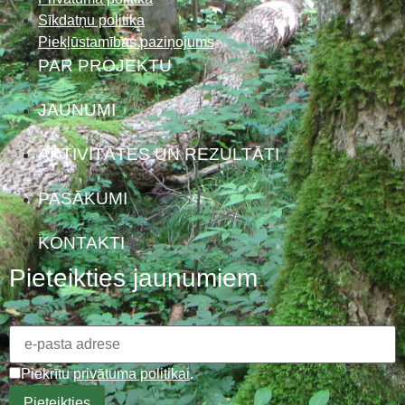
Sīkdatņu politika
Piekļūstamības paziņojums
PAR PROJEKTU
JAUNUMI
AKTIVITĀTES UN REZULTĀTI
PASĀKUMI
KONTAKTI
Pieteikties jaunumiem
Piekrītu
privātuma politikai
.