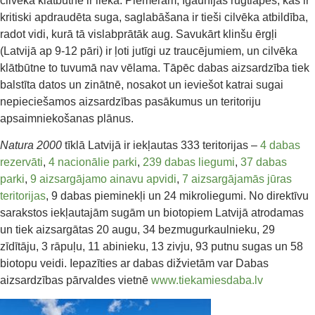
cilvēka klātbūtne ir lieka. Piemēram, Igaunijas rūgtlapes, kas ir
kritiski apdraudēta suga, saglabāšana ir tieši cilvēka atbildība,
radot vidi, kurā tā vislabprātāk aug. Savukārt klinšu ērgļi
(Latvijā ap 9-12 pāri) ir ļoti jutīgi uz traucējumiem, un cilvēka
klātbūtne to tuvumā nav vēlama. Tāpēc dabas aizsardzība tiek
balstīta datos un zinātnē, nosakot un ieviešot katrai sugai
nepieciešamos aizsardzības pasākumus un teritoriju
apsaimniekošanas plānus.
Natura 2000
tīklā Latvijā ir iekļautas 333 teritorijas –
4 dabas
rezervāti
,
4 nacionālie parki
,
239 dabas liegumi
,
37 dabas
parki
,
9 aizsargājamo ainavu apvidi
,
7 aizsargājamās jūras
teritorijas
, 9 dabas pieminekļi un 24 mikroliegumi. No direktīvu
sarakstos iekļautajām sugām un biotopiem Latvijā atrodamas
un tiek aizsargātas 20 augu, 34 bezmugurkaulnieku, 29
zīdītāju, 3 rāpuļu, 11 abinieku, 13 zivju, 93 putnu sugas un 58
biotopu veidi. Iepazīties ar dabas dižvietām var Dabas
aizsardzības pārvaldes vietnē
www.tiekamiesdaba.lv