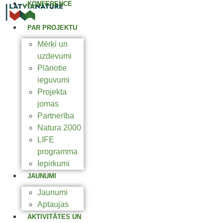
KONFERENCE
2025
PAR PROJEKTU
Mērķi un
uzdevumi
Plānotie
ieguvumi
Projekta
jomas
Partnerība
Natura 2000
LIFE
programma
Iepirkumi
JAUNUMI
Jaunumi
Aptaujas
AKTIVITĀTES UN