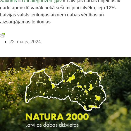
Sākums
»
Uncategorized @lv
»
Latvijas dabas objektus ik
gadu apmeklē vairāk nekā seši miljoni cilvēku; teju 12%
Latvijas valsts teritorijas aizņem dabas vērtības un
aizsargājamas teritorijas
22. maijs, 2024