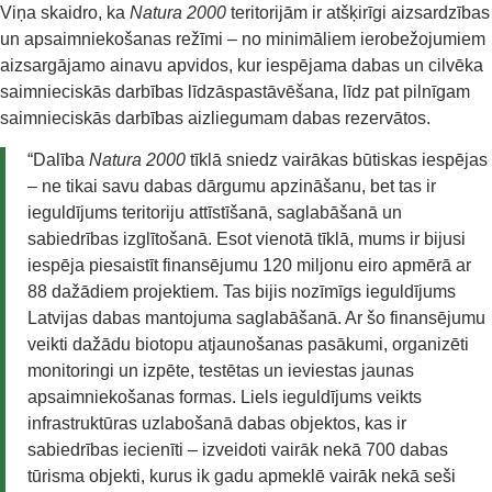
Viņa skaidro, ka
Natura 2000
teritorijām ir atšķirīgi aizsardzības
un apsaimniekošanas režīmi – no minimāliem ierobežojumiem
aizsargājamo ainavu apvidos, kur iespējama dabas un cilvēka
saimnieciskās darbības līdzāspastāvēšana, līdz pat pilnīgam
saimnieciskās darbības aizliegumam dabas rezervātos.
“Dalība
Natura 2000
tīklā sniedz vairākas būtiskas iespējas
– ne tikai savu dabas dārgumu apzināšanu, bet tas ir
ieguldījums teritoriju attīstīšanā, saglabāšanā un
sabiedrības izglītošanā. Esot vienotā tīklā, mums ir bijusi
iespēja piesaistīt finansējumu 120 miljonu eiro apmērā ar
88 dažādiem projektiem. Tas bijis nozīmīgs ieguldījums
Latvijas dabas mantojuma saglabāšanā. Ar šo finansējumu
veikti dažādu biotopu atjaunošanas pasākumi, organizēti
monitoringi un izpēte, testētas un ieviestas jaunas
apsaimniekošanas formas. Liels ieguldījums veikts
infrastruktūras uzlabošanā dabas objektos, kas ir
sabiedrības iecienīti – izveidoti vairāk nekā 700 dabas
tūrisma objekti, kurus ik gadu apmeklē vairāk nekā seši