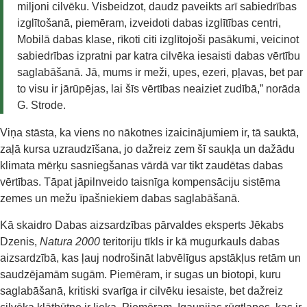
miljoni cilvēku. Visbeidzot, daudz paveikts arī sabiedrības
izglītošanā, piemēram, izveidoti dabas izglītības centri,
Mobilā dabas klase, rīkoti citi izglītojoši pasākumi, veicinot
sabiedrības izpratni par katra cilvēka iesaisti dabas vērtību
saglabāšanā. Jā, mums ir meži, upes, ezeri, pļavas, bet par
to visu ir jārūpējas, lai šīs vērtības neaiziet zudībā,” norāda
G. Strode.
Viņa stāsta, ka viens no nākotnes izaicinājumiem ir, tā sauktā,
zaļā kursa uzraudzīšana, jo dažreiz zem šī saukļa un dažādu
klimata mērķu sasniegšanas vārdā var tikt zaudētas dabas
vērtības. Tāpat jāpilnveido taisnīga kompensāciju sistēma
zemes un mežu īpašniekiem dabas saglabāšanā.
Kā skaidro Dabas aizsardzības pārvaldes eksperts Jēkabs
Dzenis,
Natura 2000
teritoriju tīkls ir kā mugurkauls dabas
aizsardzībā, kas ļauj nodrošināt labvēlīgus apstākļus retām un
saudzējamām sugām. Piemēram, ir sugas un biotopi, kuru
saglabāšanā, kritiski svarīga ir cilvēku iesaiste, bet dažreiz