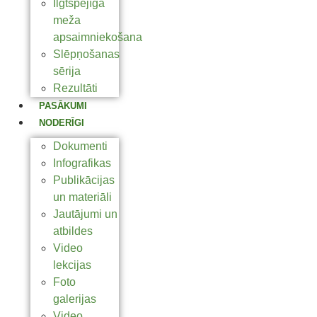
Ilgtspējīga
meža
apsaimniekošana
Slēpņošanas
sērija
Rezultāti
PASĀKUMI
NODERĪGI
Dokumenti
Infografikas
Publikācijas
un materiāli
Jautājumi un
atbildes
Video
lekcijas
Foto
galerijas
Video