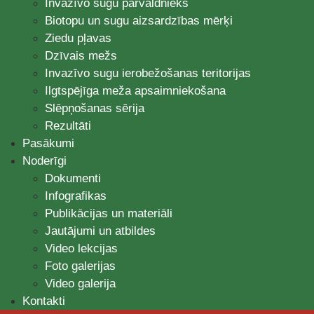
Invazīvo sugu pārvaldnieks
Biotopu un sugu aizsardzības mērķi
Ziedu pļavas
Dzīvais mežs
Invazīvo sugu ierobežošanas teritorijas
Ilgtspējīga meža apsaimniekošana
Slēpņošanas sērija
Rezultāti
Pasākumi
Noderīgi
Dokumenti
Infografikas
Publikācijas un materiāli
Jautājumi un atbildes
Video lekcijas
Foto galerijas
Video galerija
Kontakti