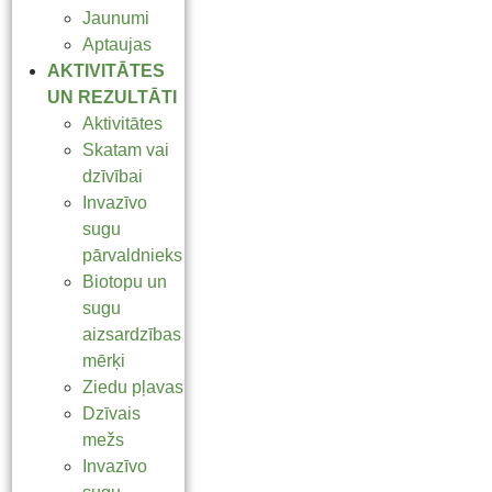
Jaunumi
Aptaujas
AKTIVITĀTES
UN REZULTĀTI
Aktivitātes
Skatam vai
dzīvībai
Invazīvo
sugu
pārvaldnieks
Biotopu un
sugu
aizsardzības
mērķi
Ziedu pļavas
Dzīvais
mežs
Invazīvo