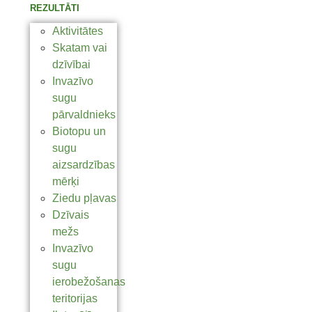
REZULTĀTI
Aktivitātes
Skatam vai
dzīvībai
Invazīvo
sugu
pārvaldnieks
Biotopu un
sugu
aizsardzības
mērķi
Ziedu pļavas
Dzīvais
mežs
Invazīvo
sugu
ierobežošanas
teritorijas