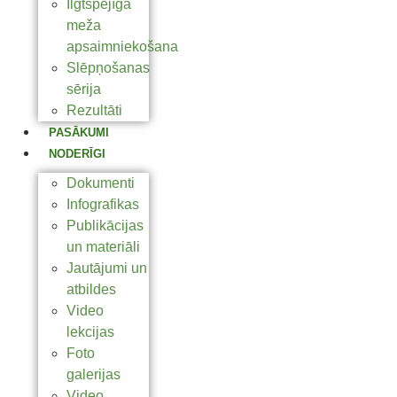
Ilgtspējīga
meža
apsaimniekošana
Slēpņošanas
sērija
Rezultāti
PASĀKUMI
NODERĪGI
Dokumenti
Infografikas
Publikācijas
un materiāli
Jautājumi un
atbildes
Video
lekcijas
Foto
galerijas
Video