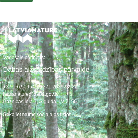
Vadošais partneris:
Dabas aizsardzības pārvalde
+371 67509545,
+371 26392352
latvianature@daba.gov.lv
Baznīcas iela 7, Sigulda, LV-2150
Sekojiet mums sociālajos tīklos!