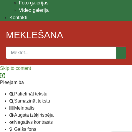
Foto galerijas
Video galerija
Kontakti
MEKLĒŠANA
Skip to content
Open toolbar
Pieejamība
Palielināt tekstu
Samazināt tekstu
Melnbalts
Augsta izšķirtspēja
Negatīvs kontrasts
Gaišs fons