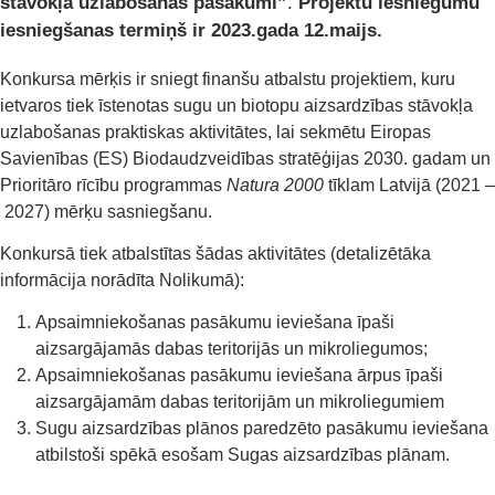
stāvokļa uzlabošanas pasākumi”
.
Projektu iesniegumu
iesniegšanas termiņš ir 2023.gada 12.maijs.
Konkursa mērķis ir sniegt finanšu atbalstu projektiem, kuru
ietvaros tiek īstenotas sugu un biotopu aizsardzības stāvokļa
uzlabošanas praktiskas aktivitātes, lai sekmētu Eiropas
Savienības (ES) Biodaudzveidības stratēģijas 2030. gadam un
Prioritāro rīcību programmas
Natura 2000
tīklam Latvijā (2021 –
2027) mērķu sasniegšanu.
Konkursā tiek atbalstītas šādas aktivitātes (detalizētāka
informācija norādīta Nolikumā):
Apsaimniekošanas pasākumu ieviešana īpaši
aizsargājamās dabas teritorijās un mikroliegumos;
Apsaimniekošanas pasākumu ieviešana ārpus īpaši
aizsargājamām dabas teritorijām un mikroliegumiem
Sugu aizsardzības plānos paredzēto pasākumu ieviešana
atbilstoši spēkā esošam Sugas aizsardzības plānam.