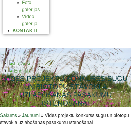
Foto
galerijas
Video
galerija
KONTAKTI
VIDES PROJEKTU KONKURSS SUGU
UN BIOTOPU STĀVOKĻA
UZLABOŠANAS PASĀKUMU
ĪSTENOŠANAI
Sākums
»
Jaunumi
»
Vides projektu konkurss sugu un biotopu
stāvokļa uzlabošanas pasākumu īstenošanai