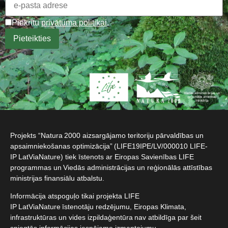
Piekrītu
privātuma politikai
.
Projekts “Natura 2000 aizsargājamo teritoriju pārvaldības un
apsaimniekošanas optimizācija” (LIFE19IPE/LV/000010 LIFE-
IP LatViaNature) tiek īstenots ar Eiropas Savienības LIFE
programmas un Viedās administrācijas un reģionālās attīstības
ministrijas finansiālu atbalstu.​
Informācija atspoguļo tikai projekta LIFE
IP LatViaNature īstenotāju redzējumu, Eiropas Klimata,
infrastruktūras un vides izpildaģentūra nav atbildīga par šeit
sniegtās informācijas iespējamo izmantojumu.​