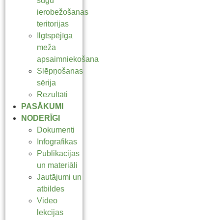
sugu
ierobežošanas
teritorijas
Ilgtspējīga
meža
apsaimniekošana
Slēpņošanas
sērija
Rezultāti
PASĀKUMI
NODERĪGI
Dokumenti
Infografikas
Publikācijas
un materiāli
Jautājumi un
atbildes
Video
lekcijas