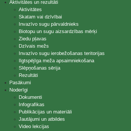
Aktivitātes un rezultāti
Aktivitātes
Skatam vai dzīvībai
Invazīvo sugu pārvaldnieks
Biotopu un sugu aizsardzības mērķi
Ziedu pļavas
Dzīvais mežs
Invazīvo sugu ierobežošanas teritorijas
Ilgtspējīga meža apsaimniekošana
Slēpņošanas sērija
Rezultāti
Pasākumi
Noderīgi
Dokumenti
Infografikas
Publikācijas un materiāli
Jautājumi un atbildes
Video lekcijas