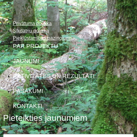
Privātuma politika
Sīkdatņu politika
Piekļūstamības paziņojums
PAR PROJEKTU
JAUNUMI
AKTIVITĀTES UN REZULTĀTI
PASĀKUMI
KONTAKTI
Pieteikties jaunumiem