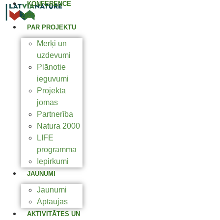
KONFERENCE
2025
PAR PROJEKTU
Mērķi un
uzdevumi
Plānotie
ieguvumi
Projekta
jomas
Partnerība
Natura 2000
LIFE
programma
Iepirkumi
JAUNUMI
Jaunumi
Aptaujas
AKTIVITĀTES UN