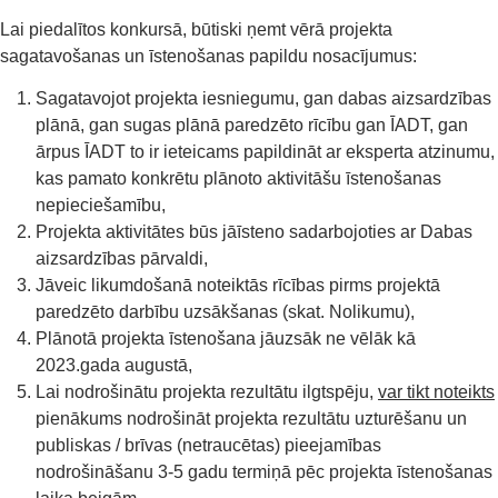
Lai piedalītos konkursā, būtiski ņemt vērā projekta
sagatavošanas un īstenošanas papildu nosacījumus:
Sagatavojot projekta iesniegumu, gan dabas aizsardzības
plānā, gan sugas plānā paredzēto rīcību gan ĪADT, gan
ārpus ĪADT to ir ieteicams papildināt ar eksperta atzinumu,
kas pamato konkrētu plānoto aktivitāšu īstenošanas
nepieciešamību,
Projekta aktivitātes būs jāīsteno sadarbojoties ar Dabas
aizsardzības pārvaldi,
Jāveic likumdošanā noteiktās rīcības pirms projektā
paredzēto darbību uzsākšanas (skat. Nolikumu),
Plānotā projekta īstenošana jāuzsāk ne vēlāk kā
2023.gada augustā,
Lai nodrošinātu projekta rezultātu ilgtspēju,
var tikt noteikts
pienākums nodrošināt projekta rezultātu uzturēšanu un
publiskas / brīvas (netraucētas) pieejamības
nodrošināšanu 3-5 gadu termiņā pēc projekta īstenošanas