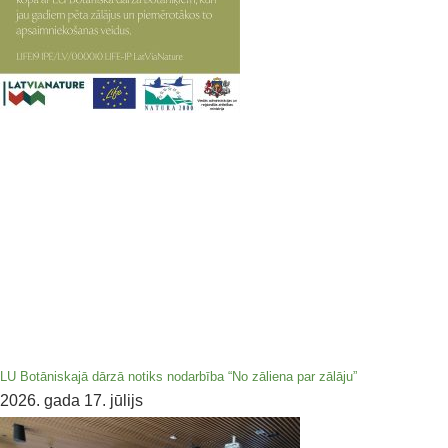
LU Botāniskajā dārzā notiks nodarbība “No zāliena par zālāju”
2026. gada 17. jūlijs