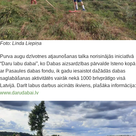
Foto: Linda Liepiņa
Purva augu dzīvotnes atjaunošanas talka norisinājās iniciatīvā
“Daru labu dabai”, ko Dabas aizsardzības pārvalde īsteno kopā
ar Pasaules dabas fondu, ik gadu iesaistot dažādās dabas
saglabāšanas aktivitātēs vairāk nekā 1000 brīvprātīgo visā
Latvijā. Darīt labus darbus aicināts ikviens, plašāka informācija:
www.darudabai.lv