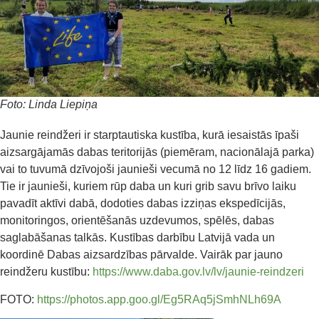
Foto: Linda Liepiņa
Jaunie reindžeri ir starptautiska kustība, kurā iesaistās īpaši
aizsargājamās dabas teritorijās (piemēram, nacionālajā parka)
vai to tuvumā dzīvojoši jaunieši vecumā no 12 līdz 16 gadiem.
Tie ir jaunieši, kuriem rūp daba un kuri grib savu brīvo laiku
pavadīt aktīvi dabā, dodoties dabas izziņas ekspedīcijās,
monitoringos, orientēšanās uzdevumos, spēlēs, dabas
saglabāšanas talkās. Kustības darbību Latvijā vada un
koordinē Dabas aizsardzības pārvalde. Vairāk par jauno
reindžeru kustību:
https://www.daba.gov.lv/lv/jaunie-reindzeri
FOTO:
https://photos.app.goo.gl/Eg5RAq5jSmhNLh69A