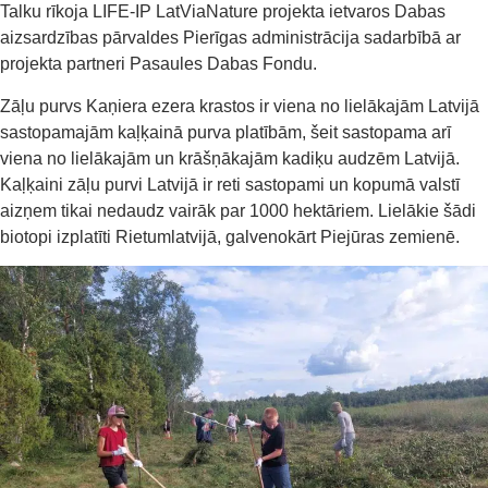
Talku rīkoja LIFE-IP LatViaNature projekta ietvaros Dabas
aizsardzības pārvaldes Pierīgas administrācija sadarbībā ar
projekta partneri Pasaules Dabas Fondu.
Zāļu purvs Kaņiera ezera krastos ir viena no lielākajām Latvijā
sastopamajām kaļķainā purva platībām, šeit sastopama arī
viena no lielākajām un krāšņākajām kadiķu audzēm Latvijā.
Kaļķaini zāļu purvi Latvijā ir reti sastopami un kopumā valstī
aizņem tikai nedaudz vairāk par 1000 hektāriem. Lielākie šādi
biotopi izplatīti Rietumlatvijā, galvenokārt Piejūras zemienē.