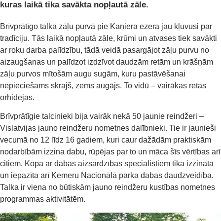
kuras laikā tika savākta nopļautā zāle.
Brīvprātīgo talka zāļu purvā pie Kaņiera ezera jau kļuvusi par
tradīciju. Tās laikā nopļautā zāle, krūmi un atvases tiek savākti
ar roku darba palīdzību, tādā veidā pasargājot zāļu purvu no
aizaugšanas un palīdzot izdzīvot daudzām retām un krāšņām
zāļu purvos mītošām augu sugām, kuru pastāvēšanai
nepieciešams skrajš, zems augājs. To vidū – vairākas retas
orhidejas.
Brīvprātīgie talcinieki bija vairāk nekā 50 jaunie reindžeri –
Vislatvijas jauno reindžeru nometnes dalībnieki. Tie ir jaunieši
vecumā no 12 līdz 16 gadiem, kuri caur dažādām praktiskām
nodarbībām izzina dabu, rūpējas par to un māca šīs vērtības arī
citiem. Kopā ar dabas aizsardzības speciālistiem tika izzināta
un iepazīta arī Ķemeru Nacionālā parka dabas daudzveidība.
Talka ir viena no būtiskām jauno reindžeru kustības nometnes
programmas aktivitātēm.