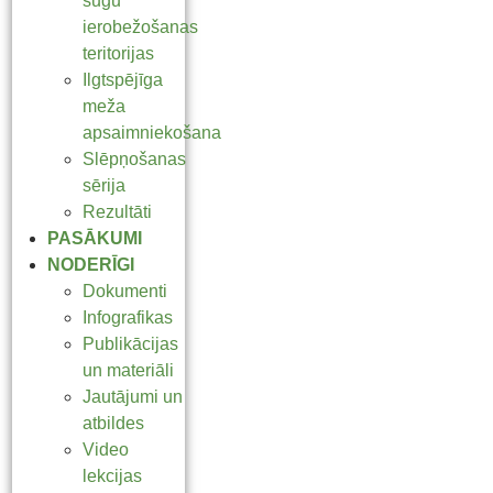
sugu
ierobežošanas
teritorijas
Ilgtspējīga
meža
apsaimniekošana
Slēpņošanas
sērija
Rezultāti
PASĀKUMI
NODERĪGI
Dokumenti
Infografikas
Publikācijas
un materiāli
Jautājumi un
atbildes
Video
lekcijas