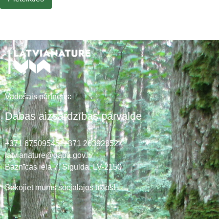
Vadošais partneris:
Dabas aizsardzības pārvalde
+371 67509545,
+371 26392352
latvianature@daba.gov.lv
Baznīcas iela 7, Sigulda, LV-2150
Sekojiet mums sociālajos tīklos!