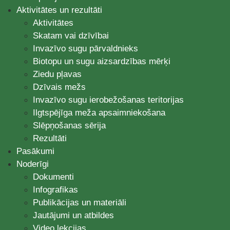
Aktivitātes un rezultāti
Aktivitātes
Skatam vai dzīvībai
Invazīvo sugu pārvaldnieks
Biotopu un sugu aizsardzības mērķi
Ziedu pļavas
Dzīvais mežs
Invazīvo sugu ierobežošanas teritorijas
Ilgtspējīga meža apsaimniekošana
Slēpņošanas sērija
Rezultāti
Pasākumi
Noderīgi
Dokumenti
Infografikas
Publikācijas un materiāli
Jautājumi un atbildes
Video lekcijas