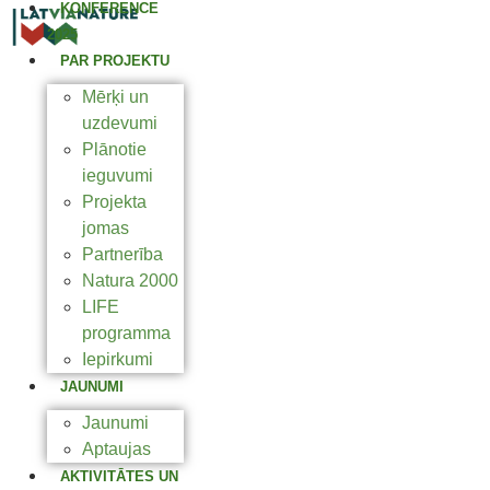
KONFERENCE
2025
PAR PROJEKTU
Mērķi un
uzdevumi
Plānotie
ieguvumi
Projekta
jomas
Partnerība
Natura 2000
LIFE
programma
Iepirkumi
JAUNUMI
Jaunumi
Aptaujas
AKTIVITĀTES UN