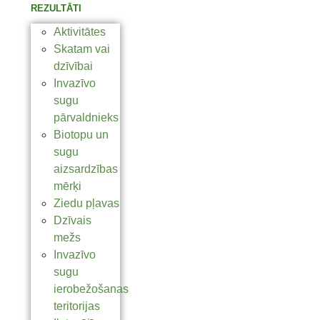
REZULTĀTI
Aktivitātes
Skatam vai
dzīvībai
Invazīvo
sugu
pārvaldnieks
Biotopu un
sugu
aizsardzības
mērķi
Ziedu pļavas
Dzīvais
mežs
Invazīvo
sugu
ierobežošanas
teritorijas