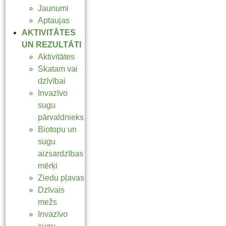
Jaunumi
Aptaujas
AKTIVITĀTES
UN REZULTĀTI
Aktivitātes
Skatam vai
dzīvībai
Invazīvo
sugu
pārvaldnieks
Biotopu un
sugu
aizsardzības
mērķi
Ziedu pļavas
Dzīvais
mežs
Invazīvo