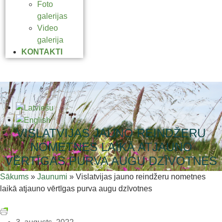
Foto
galerijas
Video
galerija
KONTAKTI
VISLATVIJAS JAUNO REINDŽERU
NOMETNES LAIKĀ ATJAUNO
VĒRTĪGAS PURVA AUGU DZĪVOTNES
Sākums
»
Jaunumi
»
Vislatvijas jauno reindžeru nometnes
laikā atjauno vērtīgas purva augu dzīvotnes