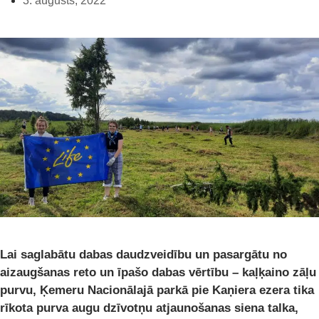
3. augusts, 2022
Lai saglabātu dabas daudzveidību un pasargātu no
aizaugšanas reto un īpašo dabas vērtību – kaļķaino zāļu
purvu, Ķemeru Nacionālajā parkā pie Kaņiera ezera tika
rīkota purva augu dzīvotņu atjaunošanas siena talka,