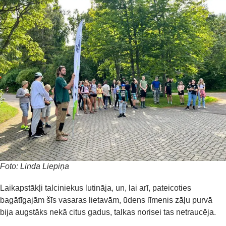
Foto: Linda Liepiņa
Laikapstākļi talciniekus lutināja, un, lai arī, pateicoties
bagātīgajām šīs vasaras lietavām, ūdens līmenis zāļu purvā
bija augstāks nekā citus gadus, talkas norisei tas netraucēja.