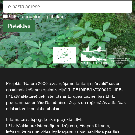
Piekrītu
privātuma politikai
.
Projekts “Natura 2000 aizsargājamo teritoriju pārvaldības un
apsaimniekošanas optimizācija” (LIFE19IPE/LV/000010 LIFE-
IP LatViaNature) tiek īstenots ar Eiropas Savienības LIFE
programmas un Viedās administrācijas un reģionālās attīstības
ministrijas finansiālu atbalstu.​
Informācija atspoguļo tikai projekta LIFE
IP LatViaNature īstenotāju redzējumu, Eiropas Klimata,
infrastruktūras un vides izpildaģentūra nav atbildīga par šeit