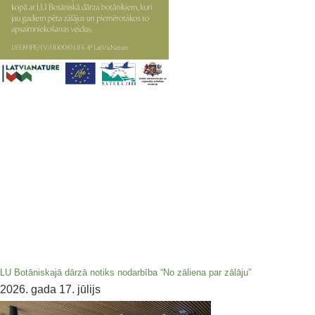
LU Botāniskajā dārzā notiks nodarbība “No zāliena par zālāju”
2026. gada 17. jūlijs