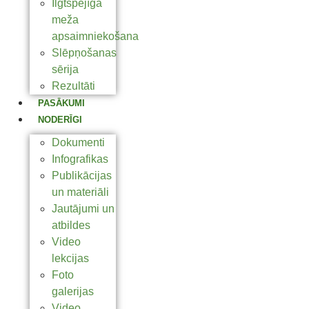
Ilgtspējīga
meža
apsaimniekošana
Slēpņošanas
sērija
Rezultāti
PASĀKUMI
NODERĪGI
Dokumenti
Infografikas
Publikācijas
un materiāli
Jautājumi un
atbildes
Video
lekcijas
Foto
galerijas
Video