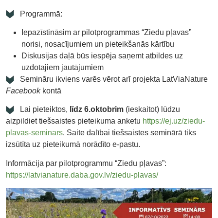
Programmā:
Iepazīstināsim ar pilotprogrammas “Ziedu pļavas”
norisi, nosacījumiem un pieteikšanās kārtību
Diskusijas daļā būs iespēja saņemt atbildes uz
uzdotajiem jautājumiem
Semināru ikviens varēs vērot arī projekta LatViaNature
Facebook
kontā
Lai pieteiktos,
līdz 6.oktobrim
(ieskaitot) lūdzu
aizpildiet tiešsaistes pieteikuma anketu
https://ej.uz/ziedu-
plavas-seminars
. Saite dalībai tiešsaistes seminārā tiks
izsūtīta uz pieteikumā norādīto e-pastu.
Informācija par pilotprogrammu “Ziedu pļavas”:
https://latvianature.daba.gov.lv/ziedu-plavas/