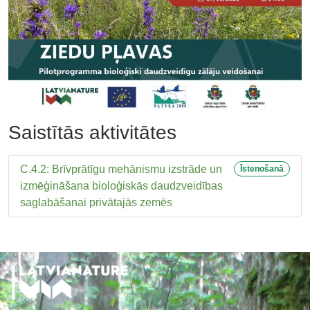
Saistītās aktivitātes
C.4.2: Brīvprātīgu mehānismu izstrāde un
Īstenošanā
izmēģināšana bioloģiskās daudzveidības
saglabāšanai privātajās zemēs