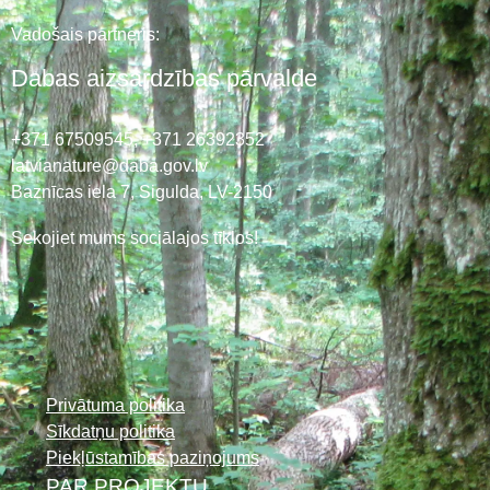
Vadošais partneris:
Dabas aizsardzības pārvalde
+371 67509545,
+371 26392352
latvianature@daba.gov.lv
Baznīcas iela 7, Sigulda, LV-2150
Sekojiet mums sociālajos tīklos!
Privātuma politika
Sīkdatņu politika
Piekļūstamības paziņojums
PAR PROJEKTU