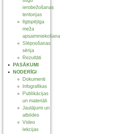
sugu
ierobežošanas
teritorijas
Ilgtspējīga
meža
apsaimniekošana
Slēpņošanas
sērija
Rezultāti
PASĀKUMI
NODERĪGI
Dokumenti
Infografikas
Publikācijas
un materiāli
Jautājumi un
atbildes
Video
lekcijas