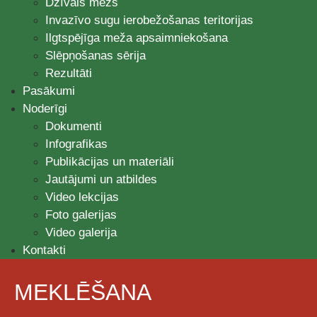
Dzīvais mežs
Invazīvo sugu ierobežošanas teritorijas
Ilgtspējīga meža apsaimniekošana
Slēpņošanas sērija
Rezultāti
Pasākumi
Noderīgi
Dokumenti
Infografikas
Publikācijas un materiāli
Jautājumi un atbildes
Video lekcijas
Foto galerijas
Video galerija
Kontakti
MEKLĒŠANA