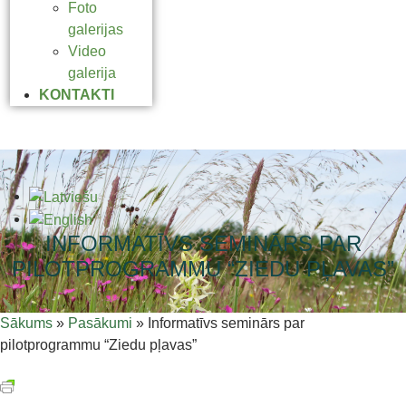
Foto
galerijas
Video
galerija
KONTAKTI
INFORMATĪVS SEMINĀRS PAR
PILOTPROGRAMMU “ZIEDU PĻAVAS”
Sākums
»
Pasākumi
»
Informatīvs seminārs par
pilotprogrammu “Ziedu pļavas”