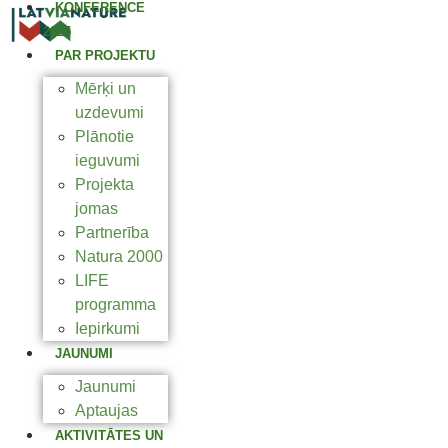
KONFERENCE
2025
PAR PROJEKTU
Mērķi un
uzdevumi
Plānotie
ieguvumi
Projekta
jomas
Partnerība
Natura 2000
LIFE
programma
Iepirkumi
JAUNUMI
Jaunumi
Aptaujas
AKTIVITĀTES UN