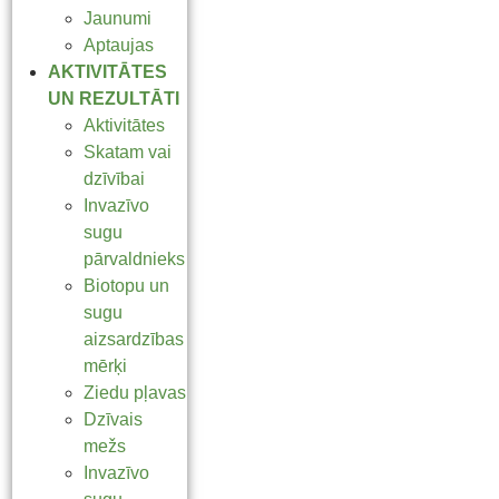
Jaunumi
Aptaujas
AKTIVITĀTES
UN REZULTĀTI
Aktivitātes
Skatam vai
dzīvībai
Invazīvo
sugu
pārvaldnieks
Biotopu un
sugu
aizsardzības
mērķi
Ziedu pļavas
Dzīvais
mežs
Invazīvo