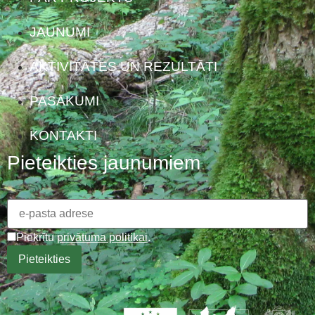
JAUNUMI
AKTIVITĀTES UN REZULTĀTI
PASĀKUMI
KONTAKTI
Pieteikties jaunumiem
Piekrītu
privātuma politikai
.