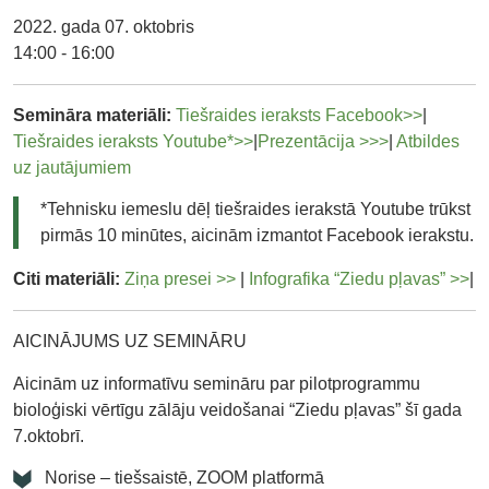
2022. gada 07. oktobris
14:00 - 16:00
Semināra materiāli:
Tiešraides ieraksts Facebook>>
|
Tiešraides ieraksts Youtube*>>
|
Prezentācija >>>
|
Atbildes
uz jautājumiem
*Tehnisku iemeslu dēļ tiešraides ierakstā Youtube trūkst
pirmās 10 minūtes, aicinām izmantot Facebook ierakstu.
Citi materiāli:
Ziņa presei >>
|
Infografika “Ziedu pļavas” >>
|
AICINĀJUMS UZ SEMINĀRU
Aicinām uz informatīvu semināru par pilotprogrammu
bioloģiski vērtīgu zālāju veidošanai “Ziedu pļavas” šī gada
7.oktobrī.
Norise – tiešsaistē, ZOOM platformā