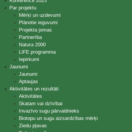
Konference 2025
Par projektu
Mērķi un uzdevumi
Plānotie ieguvumi
Projekta jomas
Partnerība
Natura 2000
LIFE programma
Iepirkumi
Jaunumi
Jaunumi
Aptaujas
Aktivitātes un rezultāti
Aktivitātes
Skatam vai dzīvībai
Invazīvo sugu pārvaldnieks
Biotopu un sugu aizsardzības mērķi
Ziedu pļavas