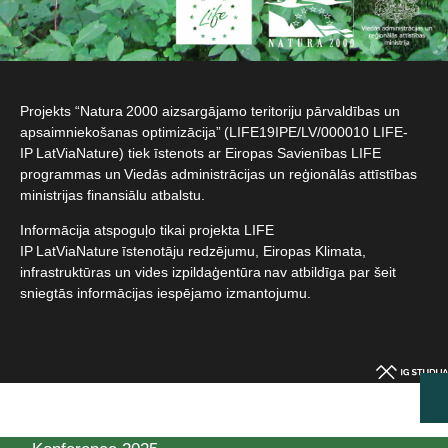
Projekts “Natura 2000 aizsargājamo teritoriju pārvaldības un
apsaimniekošanas optimizācija” (LIFE19IPE/LV/000010 LIFE-
IP LatViaNature) tiek īstenots ar Eiropas Savienības LIFE
programmas un Viedās administrācijas un reģionālās attīstības
ministrijas finansiālu atbalstu.​
Informācija atspoguļo tikai projekta LIFE
IP LatViaNature īstenotāju redzējumu, Eiropas Klimata,
infrastruktūras un vides izpildaģentūra nav atbildīga par šeit
sniegtās informācijas iespējamo izmantojumu.​