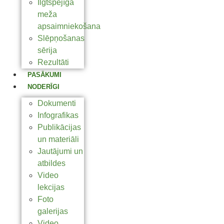
Ilgtspējīga
meža
apsaimniekošana
Slēpņošanas
sērija
Rezultāti
PASĀKUMI
NODERĪGI
Dokumenti
Infografikas
Publikācijas
un materiāli
Jautājumi un
atbildes
Video
lekcijas
Foto
galerijas
Video