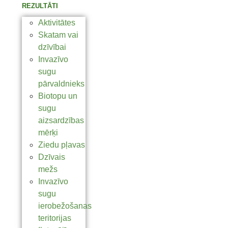
REZULTĀTI
Aktivitātes
Skatam vai
dzīvībai
Invazīvo
sugu
pārvaldnieks
Biotopu un
sugu
aizsardzības
mērķi
Ziedu pļavas
Dzīvais
mežs
Invazīvo
sugu
ierobežošanas
teritorijas