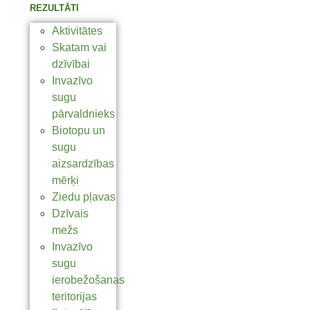
REZULTĀTI
Aktivitātes
Skatam vai
dzīvībai
Invazīvo
sugu
pārvaldnieks
Biotopu un
sugu
aizsardzības
mērķi
Ziedu pļavas
Dzīvais
mežs
Invazīvo
sugu
ierobežošanas
teritorijas