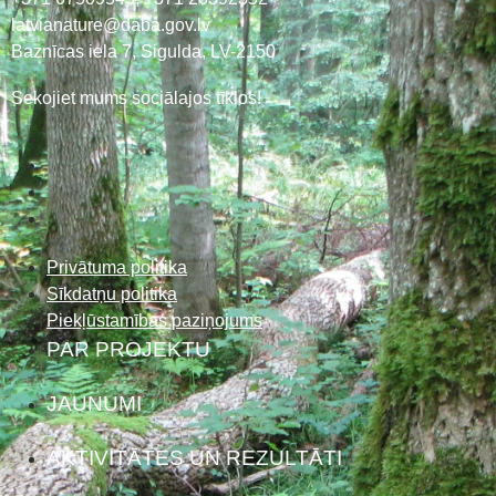
latvianature@daba.gov.lv
Baznīcas iela 7, Sigulda, LV-2150
Sekojiet mums sociālajos tīklos!
Privātuma politika
Sīkdatņu politika
Piekļūstamības paziņojums
PAR PROJEKTU
JAUNUMI
AKTIVITĀTES UN REZULTĀTI