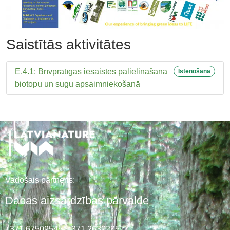
Saistītās aktivitātes
E.4.1: Brīvprātīgas iesaistes palielināšana
Īstenošanā
biotopu un sugu apsaimniekošanā
Vadošais partneris:
Dabas aizsardzības pārvalde
+371 67509545,
+371 26392352