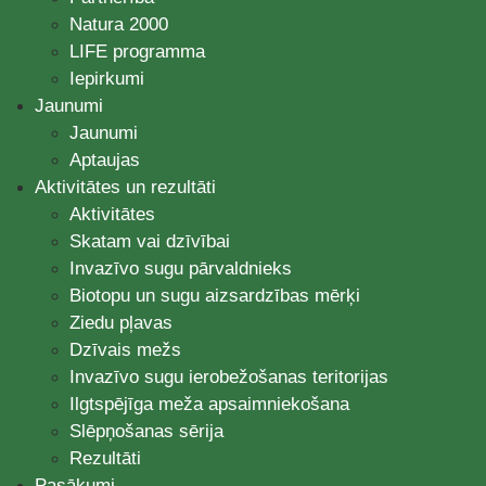
Natura 2000
LIFE programma
Iepirkumi
Jaunumi
Jaunumi
Aptaujas
Aktivitātes un rezultāti
Aktivitātes
Skatam vai dzīvībai
Invazīvo sugu pārvaldnieks
Biotopu un sugu aizsardzības mērķi
Ziedu pļavas
Dzīvais mežs
Invazīvo sugu ierobežošanas teritorijas
Ilgtspējīga meža apsaimniekošana
Slēpņošanas sērija
Rezultāti
Pasākumi