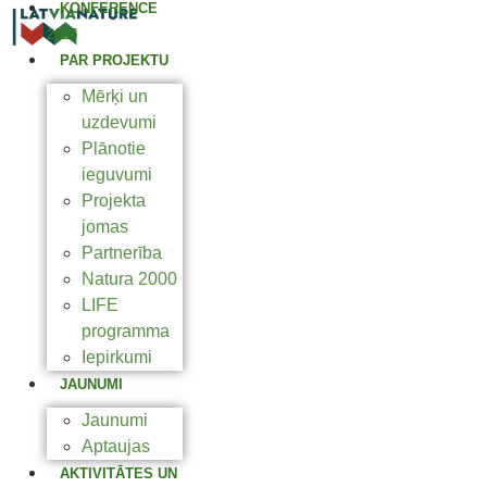
KONFERENCE
2025
PAR PROJEKTU
Mērķi un
uzdevumi
Plānotie
ieguvumi
Projekta
jomas
Partnerība
Natura 2000
LIFE
programma
Iepirkumi
JAUNUMI
Jaunumi
Aptaujas
AKTIVITĀTES UN