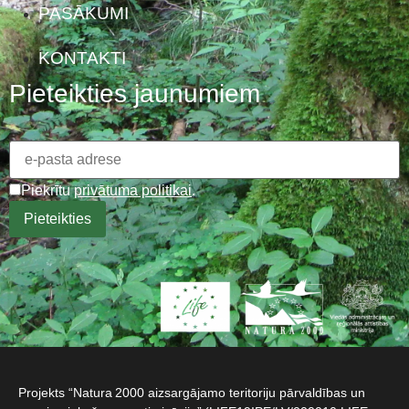
PASĀKUMI
KONTAKTI
Pieteikties jaunumiem
Piekrītu
privātuma politikai
.
Projekts “Natura 2000 aizsargājamo teritoriju pārvaldības un