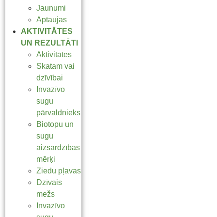
Jaunumi
Aptaujas
AKTIVITĀTES
UN REZULTĀTI
Aktivitātes
Skatam vai
dzīvībai
Invazīvo
sugu
pārvaldnieks
Biotopu un
sugu
aizsardzības
mērķi
Ziedu pļavas
Dzīvais
mežs
Invazīvo