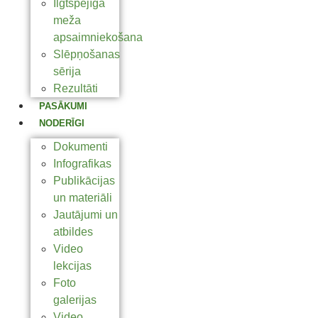
Ilgtspējīga
meža
apsaimniekošana
Slēpņošanas
sērija
Rezultāti
PASĀKUMI
NODERĪGI
Dokumenti
Infografikas
Publikācijas
un materiāli
Jautājumi un
atbildes
Video
lekcijas
Foto
galerijas
Video