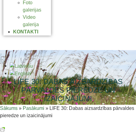
Foto
galerijas
Video
galerija
KONTAKTI
LIFE 30: DABAS AIZSARDZĪBAS
PĀRVALDES PIEREDZE UN
IZAICINĀJUMI
Sākums
»
Pasākumi
»
LIFE 30: Dabas aizsardzības pārvaldes
pieredze un izaicinājumi