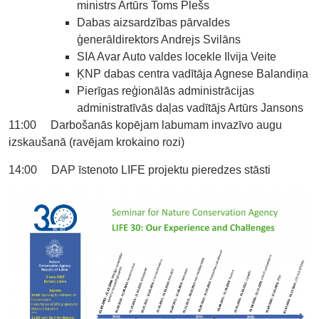
ministrs Artūrs Toms Plešs
Dabas aizsardzības pārvaldes
ģenerāldirektors Andrejs Svilāns
SIA Avar Auto valdes locekle Ilvija Veite
ĶNP dabas centra vadītāja Agnese Balandiņa
Pierīgas reģionālās administrācijas
administratīvās daļas vadītājs Artūrs Jansons
11:00 Darbošanās kopējam labumam invazīvo augu
izskaušanā (ravējam krokaino rozi)
14:00 DAP īstenoto LIFE projektu pieredzes stāsti