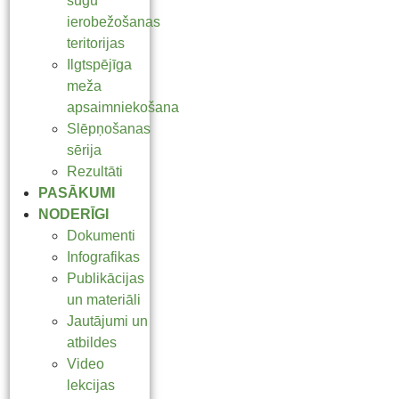
sugu
ierobežošanas
teritorijas
Ilgtspējīga
meža
apsaimniekošana
Slēpņošanas
sērija
Rezultāti
PASĀKUMI
NODERĪGI
Dokumenti
Infografikas
Publikācijas
un materiāli
Jautājumi un
atbildes
Video
lekcijas