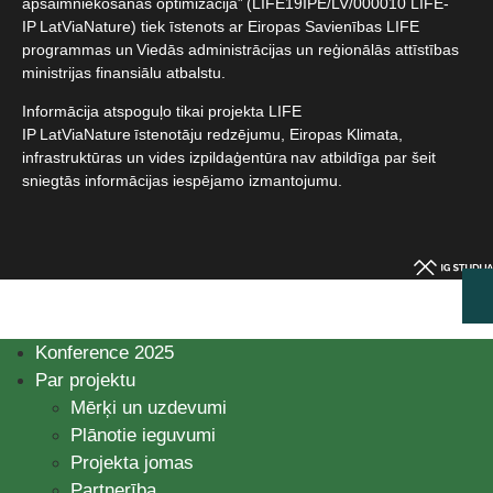
apsaimniekošanas optimizācija” (LIFE19IPE/LV/000010 LIFE-
IP LatViaNature) tiek īstenots ar Eiropas Savienības LIFE
programmas un Viedās administrācijas un reģionālās attīstības
ministrijas finansiālu atbalstu.​
Informācija atspoguļo tikai projekta LIFE
IP LatViaNature īstenotāju redzējumu, Eiropas Klimata,
infrastruktūras un vides izpildaģentūra nav atbildīga par šeit
sniegtās informācijas iespējamo izmantojumu.​
Konference 2025
Par projektu
Mērķi un uzdevumi
Plānotie ieguvumi
Projekta jomas
Partnerība