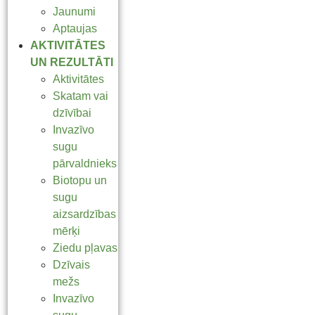
Jaunumi
Aptaujas
AKTIVITĀTES
UN REZULTĀTI
Aktivitātes
Skatam vai
dzīvībai
Invazīvo
sugu
pārvaldnieks
Biotopu un
sugu
aizsardzības
mērķi
Ziedu pļavas
Dzīvais
mežs
Invazīvo