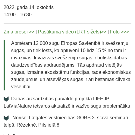
2022. gada 14. oktobris
14:00 - 16:30
Ziņa presei >>
|
Pasākuma video (LRT sižets)>>
|
Foto >>>
Apmēram 12 000 sugu Eiropas Savienībā ir svešzemju
sugas, un tiek lēsts, ka aptuveni 10 līdz 15 % no tām ir
invazīvas. Invazīvās svešzemju sugas ir būtisks dabas
daudzveidības apdraudējums. Tās apdraud vietējās
sugas, izmaina ekosistēmu funkcijas, rada ekonomiskus
zaudējumus, un atsevišķas sugas ir arī bīstamas cilvēka
veselībai.
Dabas aizsardzības pārvalde projekta LIFE-IP
LatViaNature ietvaros aktualizē invazīvo sugu problemātiku
Norise: Latgales vēstniecības GORS 3. stāva semināru
telpā, Rēzeknē, Pils ielā 8.