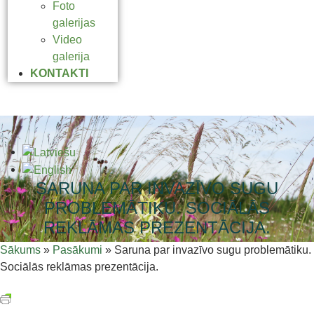
Foto
galerijas
Video
galerija
KONTAKTI
SARUNA PAR INVAZĪVO SUGU
PROBLEMĀTIKU. SOCIĀLĀS
REKLĀMAS PREZENTĀCIJA.
Sākums
»
Pasākumi
»
Saruna par invazīvo sugu problemātiku.
Sociālās reklāmas prezentācija.