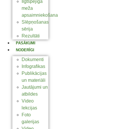
Ilgtspējīga
meža
apsaimniekošana
Slēpņošanas
sērija
Rezultāti
PASĀKUMI
NODERĪGI
Dokumenti
Infografikas
Publikācijas
un materiāli
Jautājumi un
atbildes
Video
lekcijas
Foto
galerijas
Video