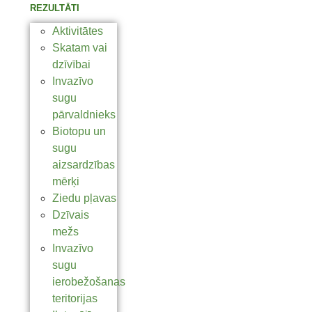
REZULTĀTI
Aktivitātes
Skatam vai
dzīvībai
Invazīvo
sugu
pārvaldnieks
Biotopu un
sugu
aizsardzības
mērķi
Ziedu pļavas
Dzīvais
mežs
Invazīvo
sugu
ierobežošanas
teritorijas