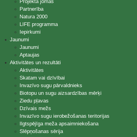
Projekta jomas
Partnerība
Natura 2000
LIFE programma
Iepirkumi
Jaunumi
Jaunumi
Aptaujas
Aktivitātes un rezultāti
Aktivitātes
Skatam vai dzīvībai
Invazīvo sugu pārvaldnieks
Biotopu un sugu aizsardzības mērķi
Ziedu pļavas
Dzīvais mežs
Invazīvo sugu ierobežošanas teritorijas
Ilgtspējīga meža apsaimniekošana
Slēpņošanas sērija