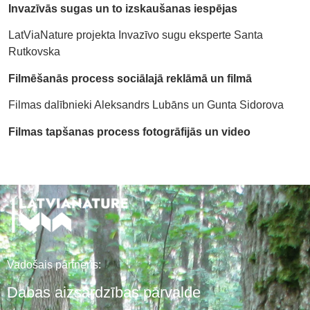
Invazīvās sugas un to izskaušanas iespējas
LatViaNature projekta Invazīvo sugu eksperte Santa
Rutkovska
Filmēšanās process sociālajā reklāmā un filmā
Filmas dalībnieki Aleksandrs Lubāns un Gunta Sidorova
Filmas tapšanas process fotogrāfijās un video
Vadošais partneris:
Dabas aizsardzības pārvalde