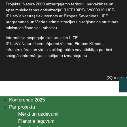
Projekts “Natura 2000 aizsargājamo teritoriju pārvaldības un
apsaimniekošanas optimizācija” (LIFE19IPE/LV/000010 LIFE-
IP LatViaNature) tiek īstenots ar Eiropas Savienības LIFE
programmas un Viedās administrācijas un reģionālās attīstības
ministrijas finansiālu atbalstu.​
Informācija atspoguļo tikai projekta LIFE
IP LatViaNature īstenotāju redzējumu, Eiropas Klimata,
infrastruktūras un vides izpildaģentūra nav atbildīga par šeit
sniegtās informācijas iespējamo izmantojumu.​
Konference 2025
Par projektu
Mērķi un uzdevumi
Plānotie ieguvumi