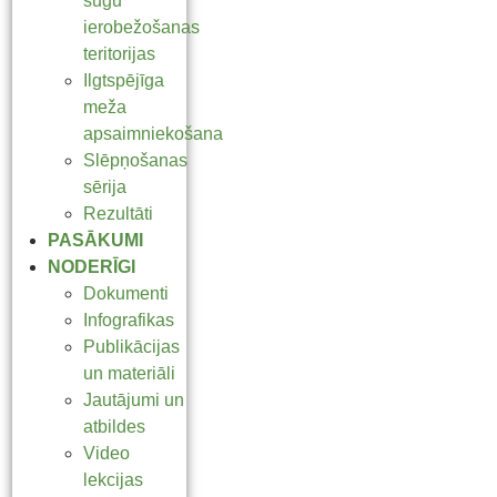
sugu
ierobežošanas
teritorijas
Ilgtspējīga
meža
apsaimniekošana
Slēpņošanas
sērija
Rezultāti
PASĀKUMI
NODERĪGI
Dokumenti
Infografikas
Publikācijas
un materiāli
Jautājumi un
atbildes
Video
lekcijas