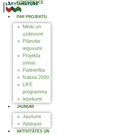
KONFERENCE
2025
PAR PROJEKTU
Mērķi un
uzdevumi
Plānotie
ieguvumi
Projekta
jomas
Partnerība
Natura 2000
LIFE
programma
Iepirkumi
JAUNUMI
Jaunumi
Aptaujas
AKTIVITĀTES UN