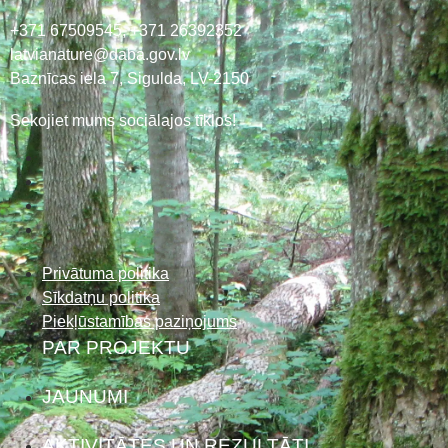
+371 67509545,
+371 26392352
latvianature@daba.gov.lv
Baznīcas iela 7, Sigulda, LV-2150
Sekojiet mums sociālajos tīklos!
Privātuma politika
Sīkdatņu politika
Piekļūstamības paziņojums
PAR PROJEKTU
JAUNUMI
AKTIVITĀTES UN REZULTĀTI