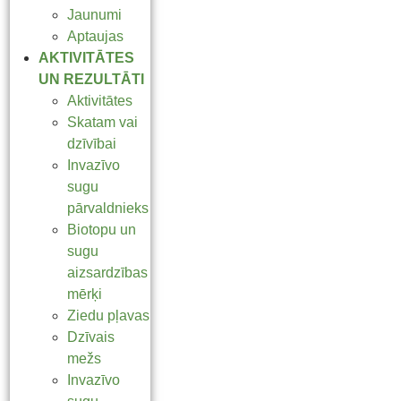
Jaunumi
Aptaujas
AKTIVITĀTES
UN REZULTĀTI
Aktivitātes
Skatam vai
dzīvībai
Invazīvo
sugu
pārvaldnieks
Biotopu un
sugu
aizsardzības
mērķi
Ziedu pļavas
Dzīvais
mežs
Invazīvo