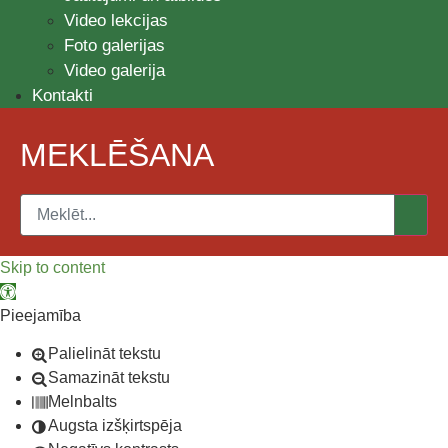
Video lekcijas
Foto galerijas
Video galerija
Kontakti
MEKLĒŠANA
Skip to content
Open toolbar
Pieejamība
Palielināt tekstu
Samazināt tekstu
Melnbalts
Augsta izšķirtspēja