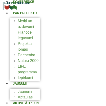
KONFERENCE
2025
PAR PROJEKTU
Mērķi un
uzdevumi
Plānotie
ieguvumi
Projekta
jomas
Partnerība
Natura 2000
LIFE
programma
Iepirkumi
JAUNUMI
Jaunumi
Aptaujas
AKTIVITĀTES UN