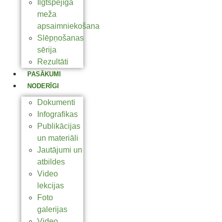
Ilgtspējīga
meža
apsaimniekošana
Slēpņošanas
sērija
Rezultāti
PASĀKUMI
NODERĪGI
Dokumenti
Infografikas
Publikācijas
un materiāli
Jautājumi un
atbildes
Video
lekcijas
Foto
galerijas
Video