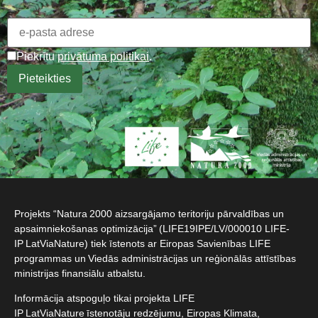
Piekrītu
privātuma politikai
.
Projekts “Natura 2000 aizsargājamo teritoriju pārvaldības un
apsaimniekošanas optimizācija” (LIFE19IPE/LV/000010 LIFE-
IP LatViaNature) tiek īstenots ar Eiropas Savienības LIFE
programmas un Viedās administrācijas un reģionālās attīstības
ministrijas finansiālu atbalstu.​
Informācija atspoguļo tikai projekta LIFE
IP LatViaNature īstenotāju redzējumu, Eiropas Klimata,