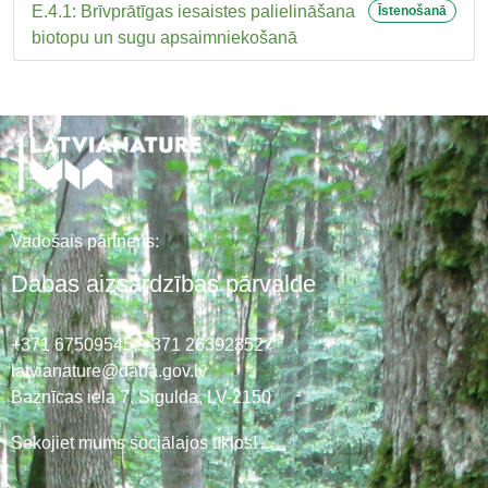
E.4.1: Brīvprātīgas iesaistes palielināšana
Īstenošanā
biotopu un sugu apsaimniekošanā
Vadošais partneris:
Dabas aizsardzības pārvalde
+371 67509545,
+371 26392352
latvianature@daba.gov.lv
Baznīcas iela 7, Sigulda, LV-2150
Sekojiet mums sociālajos tīklos!