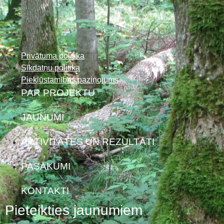
Privātuma politika
Sīkdatņu politika
Piekļūstamības paziņojums
PAR PROJEKTU
JAUNUMI
AKTIVITĀTES UN REZULTĀTI
PASĀKUMI
KONTAKTI
Pieteikties jaunumiem