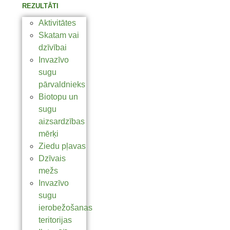
REZULTĀTI
Aktivitātes
Skatam vai
dzīvībai
Invazīvo
sugu
pārvaldnieks
Biotopu un
sugu
aizsardzības
mērķi
Ziedu pļavas
Dzīvais
mežs
Invazīvo
sugu
ierobežošanas
teritorijas