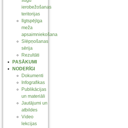
sugu
ierobežošanas
teritorijas
Ilgtspējīga
meža
apsaimniekošana
Slēpņošanas
sērija
Rezultāti
PASĀKUMI
NODERĪGI
Dokumenti
Infografikas
Publikācijas
un materiāli
Jautājumi un
atbildes
Video
lekcijas