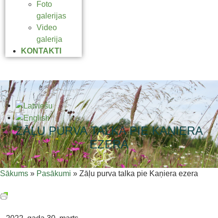
Foto
galerijas
Video
galerija
KONTAKTI
ZĀĻU PURVA TALKA PIE KAŅIERA
EZERA
Sākums
»
Pasākumi
»
Zāļu purva talka pie Kaņiera ezera