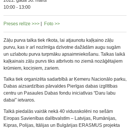
2022. gada 30. marts
10:00 - 13:00
Preses relīze >>>
|
Foto >>
Zāļu purva talka tiek rīkota, lai atjaunotu kaļķaino zāļu
purvu, kas ir arī nozīmīga dzīvotne dažādām augu sugām
un uzlabotu purva turpmāku apsaimniekošanu. Talkas laikā
kaļķainais zāļu purvs tiks atbrīvots no ziemā nozāģētajiem
krūmiem, kociņiem, zariem.
Talka tiek organizēta sadarbībā ar Ķemeru Nacionālo parku,
Dabas aizsardzības pārvaldes Pierīgas dabas izglītības
centru un Pasaules Dabas fondu iniciatīvas “Daru labu
dabai” ietvaros.
Talkā piedalās vairāk nekā 40 vidusskolēni no sešām
Eiropas Savienības dalībvalstīm – Latvijas, Rumānijas,
Kipras, Polijas, Itālijas un Bulgārijas ERASMUS projekta