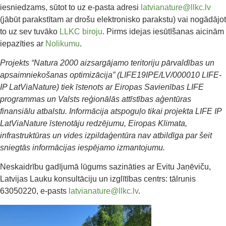
iesniedzams, sūtot to uz e-pasta adresi
latvianature@llkc.lv
(jābūt parakstītam ar drošu elektronisko parakstu) vai nogādājot
to uz sev tuvāko
LLKC biroju
. Pirms idejas iesūtīšanas aicinām
iepazīties ar
Nolikumu
.
Projekts “Natura 2000 aizsargājamo teritoriju pārvaldības un
apsaimniekošanas optimizācija” (LIFE19IPE/LV/000010 LIFE-
IP LatViaNature) tiek īstenots ar Eiropas Savienības LIFE
programmas un Valsts reģionālās attīstības aģentūras
finansiālu atbalstu. Informācija atspoguļo tikai projekta LIFE IP
LatViaNature īstenotāju redzējumu, Eiropas Klimata,
infrastruktūras un vides izpildaģentūra nav atbildīga par šeit
sniegtās informācijas iespējamo izmantojumu.
Neskaidrību gadījumā lūgums sazināties ar Evitu Jaņēviču,
Latvijas Lauku konsultāciju un izglītības centrs: tālrunis
63050220, e-pasts
latvianature@llkc.lv
.