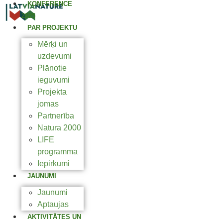
KONFERENCE
2025
PAR PROJEKTU
Mērķi un
uzdevumi
Plānotie
ieguvumi
Projekta
jomas
Partnerība
Natura 2000
LIFE
programma
Iepirkumi
JAUNUMI
Jaunumi
Aptaujas
AKTIVITĀTES UN