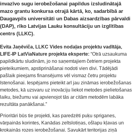
invazīvo sugu ierobežošanai papildus izsludinātajā
mazo grantu konkursa otrajā kārtā, ko, sadarbībā ar
Daugavpils universitāti un Dabas aizsardzības pārvaldi
(DAP), rīko Latvijas Lauku konsultāciju un izglītības
centrs (LLKC).
Evita Jaņēviča, LLKC Vides nodaļas projektu vadītāja,
LIFE-IP LatViaNature projekta eksperte:
“Otrā uzsaukuma
papildkārtu sludinām, jo no saņemtajiem četriem projekta
pieteikumiem, apstiprināšanai nodoti vien divi. Tādējādi
pašlaik pieejams finansējums vēl vismaz četru projektu
īstenošanai. Iespējams pieteikt arī jau zināmas ierobežošanas
metodes, kā uzsvaru uz inovāciju liekot metodes pielietošanas
laiku, biežumu vai apvienojot tās ar citām metodēm labāka
rezultāta panākšanai.”
Prioritāri būs tie projekti, kas paredzēti puķu spriganes,
vārpainās korintes, Kanādas zeltslotiņas, ošlapu kļavas un
krokainās rozes ierobežošanai. Savukārt teritorijas ziņā