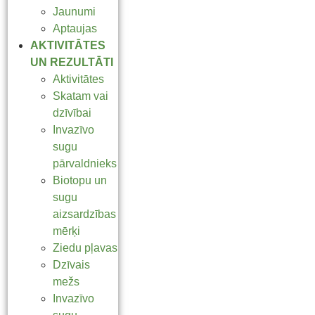
Jaunumi
Aptaujas
AKTIVITĀTES
UN REZULTĀTI
Aktivitātes
Skatam vai
dzīvībai
Invazīvo
sugu
pārvaldnieks
Biotopu un
sugu
aizsardzības
mērķi
Ziedu pļavas
Dzīvais
mežs
Invazīvo