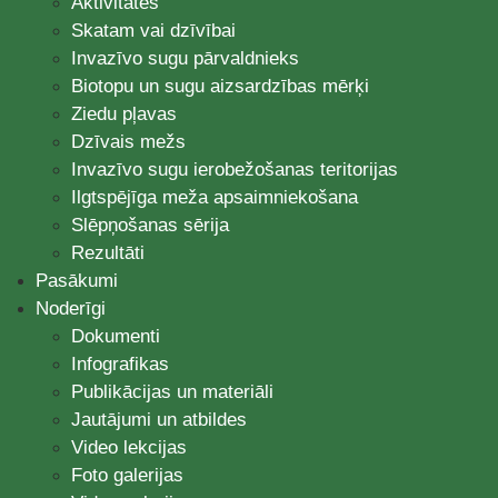
Aktivitātes
Skatam vai dzīvībai
Invazīvo sugu pārvaldnieks
Biotopu un sugu aizsardzības mērķi
Ziedu pļavas
Dzīvais mežs
Invazīvo sugu ierobežošanas teritorijas
Ilgtspējīga meža apsaimniekošana
Slēpņošanas sērija
Rezultāti
Pasākumi
Noderīgi
Dokumenti
Infografikas
Publikācijas un materiāli
Jautājumi un atbildes
Video lekcijas
Foto galerijas