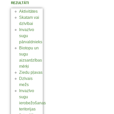
REZULTĀTI
Aktivitātes
Skatam vai
dzīvībai
Invazīvo
sugu
pārvaldnieks
Biotopu un
sugu
aizsardzības
mērķi
Ziedu pļavas
Dzīvais
mežs
Invazīvo
sugu
ierobežošanas
teritorijas