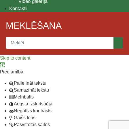
Video galerija
Kontakti
MEKLĒŠANA
Skip to content
Open toolbar
Pieejamība
Palielināt tekstu
Samazināt tekstu
Melnbalts
Augsta izšķirtspēja
Negatīvs kontrasts
Gaišs fons
Pasvītrotas saites