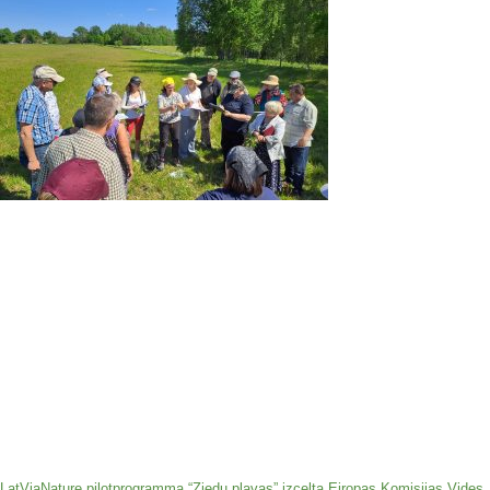
LatViaNature pilotprogramma “Ziedu pļavas” izcelta Eiropas Komisijas Vides