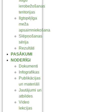
sugu
ierobežošanas
teritorijas
Ilgtspējīga
meža
apsaimniekošana
Slēpņošanas
sērija
Rezultāti
PASĀKUMI
NODERĪGI
Dokumenti
Infografikas
Publikācijas
un materiāli
Jautājumi un
atbildes
Video
lekcijas