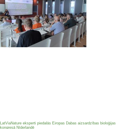
LatViaNature eksperti piedalās Eiropas Dabas aizsardzības bioloģijas
kongresā Nīderlandē