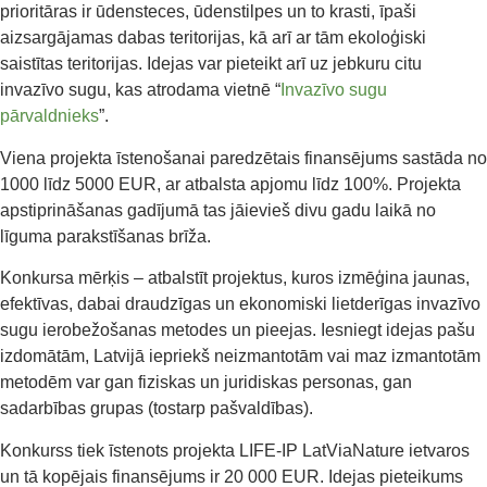
prioritāras ir ūdensteces, ūdenstilpes un to krasti, īpaši
aizsargājamas dabas teritorijas, kā arī ar tām ekoloģiski
saistītas teritorijas. Idejas var pieteikt arī uz jebkuru citu
invazīvo sugu, kas atrodama vietnē “
Invazīvo sugu
pārvaldnieks
”.
Viena projekta īstenošanai paredzētais finansējums sastāda no
1000 līdz 5000 EUR, ar atbalsta apjomu līdz 100%. Projekta
apstiprināšanas gadījumā tas jāievieš divu gadu laikā no
līguma parakstīšanas brīža.
Konkursa mērķis – atbalstīt projektus, kuros izmēģina jaunas,
efektīvas, dabai draudzīgas un ekonomiski lietderīgas invazīvo
sugu ierobežošanas metodes un pieejas. Iesniegt idejas pašu
izdomātām, Latvijā iepriekš neizmantotām vai maz izmantotām
metodēm var gan fiziskas un juridiskas personas, gan
sadarbības grupas (tostarp pašvaldības).
Konkurss tiek īstenots projekta LIFE-IP LatViaNature ietvaros
un tā kopējais finansējums ir 20 000 EUR. Idejas pieteikums