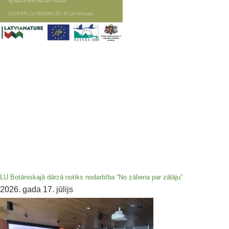
LU Botāniskajā dārzā notiks nodarbība “No zāliena par zālāju”
2026. gada 17. jūlijs