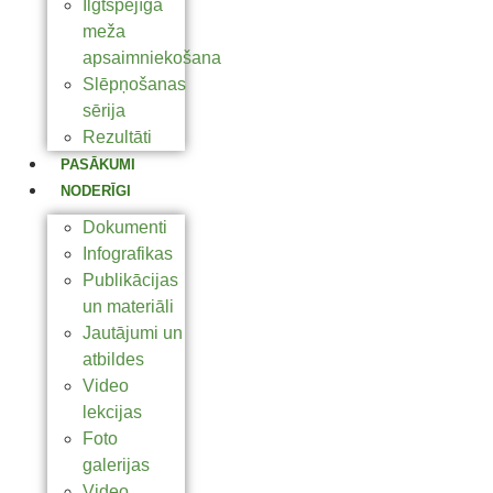
Ilgtspējīga
meža
apsaimniekošana
Slēpņošanas
sērija
Rezultāti
PASĀKUMI
NODERĪGI
Dokumenti
Infografikas
Publikācijas
un materiāli
Jautājumi un
atbildes
Video
lekcijas
Foto
galerijas
Video