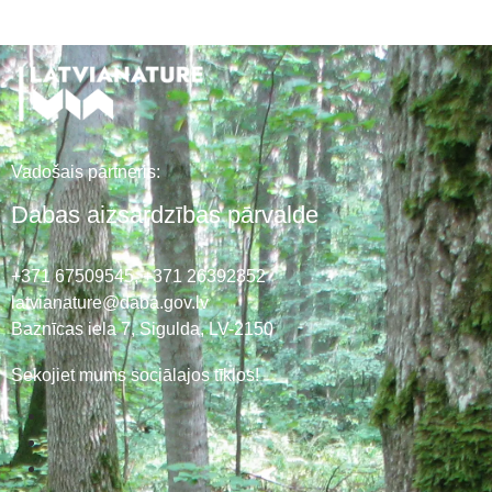
Vadošais partneris:
Dabas aizsardzības pārvalde
+371 67509545,
+371 26392352
latvianature@daba.gov.lv
Baznīcas iela 7, Sigulda, LV-2150
Sekojiet mums sociālajos tīklos!