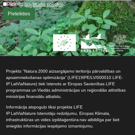
Piekrītu
privātuma politikai
.
Projekts “Natura 2000 aizsargājamo teritoriju pārvaldības un
apsaimniekošanas optimizācija” (LIFE19IPE/LV/000010 LIFE-
IP LatViaNature) tiek īstenots ar Eiropas Savienības LIFE
programmas un Viedās administrācijas un reģionālās attīstības
ministrijas finansiālu atbalstu.​
Informācija atspoguļo tikai projekta LIFE
IP LatViaNature īstenotāju redzējumu, Eiropas Klimata,
infrastruktūras un vides izpildaģentūra nav atbildīga par šeit
sniegtās informācijas iespējamo izmantojumu.​