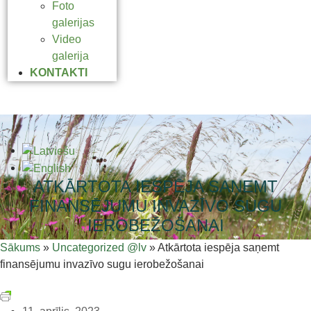
Foto
galerijas
Video
galerija
KONTAKTI
ATKĀRTOTA IESPĒJA SAŅEMT
FINANSĒJUMU INVAZĪVO SUGU
IEROBEŽOŠANAI
Sākums
»
Uncategorized @lv
»
Atkārtota iespēja saņemt
finansējumu invazīvo sugu ierobežošanai