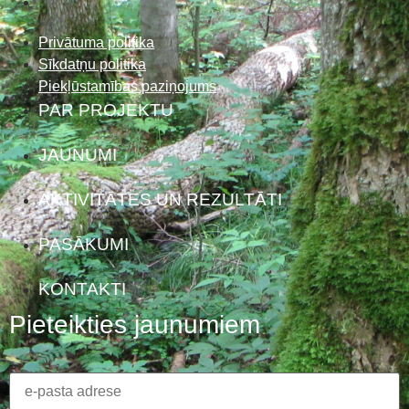
Privātuma politika
Sīkdatņu politika
Piekļūstamības paziņojums
PAR PROJEKTU
JAUNUMI
AKTIVITĀTES UN REZULTĀTI
PASĀKUMI
KONTAKTI
Pieteikties jaunumiem