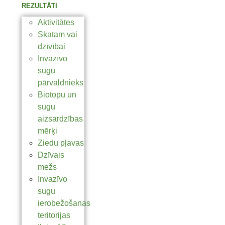
REZULTĀTI
Aktivitātes
Skatam vai
dzīvībai
Invazīvo
sugu
pārvaldnieks
Biotopu un
sugu
aizsardzības
mērķi
Ziedu pļavas
Dzīvais
mežs
Invazīvo
sugu
ierobežošanas
teritorijas