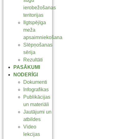
sugu
ierobežošanas
teritorijas
Ilgtspējīga
meža
apsaimniekošana
Slēpņošanas
sērija
Rezultāti
PASĀKUMI
NODERĪGI
Dokumenti
Infografikas
Publikācijas
un materiāli
Jautājumi un
atbildes
Video
lekcijas