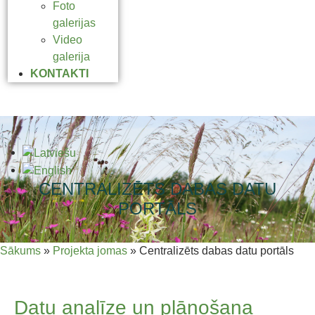
Foto
galerijas
Video
galerija
KONTAKTI
CENTRALIZĒTS DABAS DATU
PORTĀLS
Sākums
»
Projekta jomas
»
Centralizēts dabas datu portāls
Datu analīze un plānošana