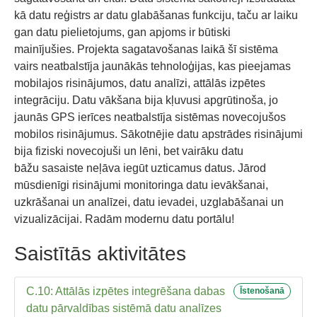
kā
datu reģistrs ar datu glabāšanas
funkciju, taču ar laiku
gan datu pielietojums, gan apjoms ir būtiski
mainījušies.
Projekta sagatavošanas laikā šī
sistēma
vairs neatbalst
īja
jaunākās tehnoloģijas, kas pieejamas
mobilajos risinājumos, datu analīzi, attāl
ās
izpēt
es
integrāciju
. Datu vākšana
bija kļuvusi
apgrūtinoša, jo
jaunās GPS ierīces neatbalst
īja
sistēmas novecojušos
mobilos risinājumus
. S
ākotnēj
ie
datu apstrādes
risinājumi
bija
fiziski novecojuš
i
un lēn
i
, bet vairāk
u
datu
bā
ž
u
sasaiste neļāva
iegūt uzticamus datus.
Jārod
mūsdienīgi risinājumi monitoringa datu ievākšanai,
uzkrāšanai un analīze
i, datu ievadei, uzglabāšanai un
vizualizācijai.
Radām modernu datu
portālu!
Saistītās aktivitātes
C.10: Attālās izpētes integrēšana dabas
Īstenošanā
datu pārvaldības sistēmā datu analīzes