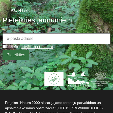
KONTAKTI
Pieteikties jaunumiem
Piekrītu
privātuma politikai
.
Projekts “Natura 2000 aizsargājamo teritoriju pārvaldības un
apsaimniekošanas optimizācija” (LIFE19IPE/LV/000010 LIFE-