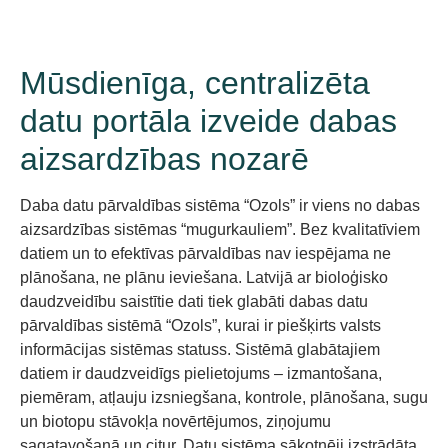
Mūsdienīga, centralizēta
datu portāla izveide dabas
aizsardzības nozarē
Daba datu pārvaldības sistēma “Ozols” ir viens no dabas
aizsardzības sistēmas “mugurkauliem”
. B
ez kvalitatīviem
datiem un to efektīvas pārvaldības nav iespējama ne
plānošana, ne plānu ieviešana.
Latvijā ar bioloģisko
daudzveidību saistītie dati tiek glabāti
dabas datu
pārvaldības sistēmā “Ozols”
, kurai ir piešķirts valsts
informācijas sistēmas statuss
.
Sistēmā glabātajiem
datiem ir daudzveidīg
s pielietojums –
izmantošana,
piemēram, atļauju izsniegšana, kontrole, plānošana,
sugu
un biotopu stāvokļa novērtējumos,
ziņojumu
sagatavošanā
un citur.
Datu sistēma sākotnēji izstrādāta