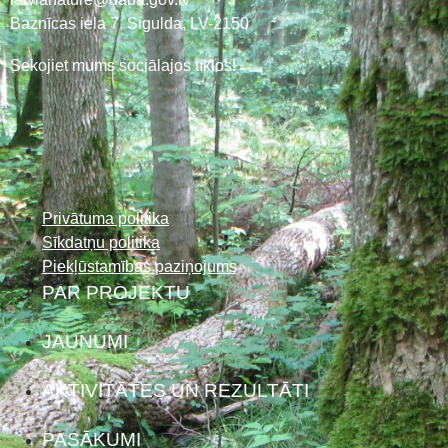
Baznīcas iela 7, Sigulda, LV-2150
Sekojiet mums sociālajos tīklos!
Privātuma politika
Sīkdatņu politika
Piekļūstamības paziņojums
PAR PROJEKTU
JAUNUMI
AKTIVITĀTES UN REZULTĀTI
PASĀKUMI