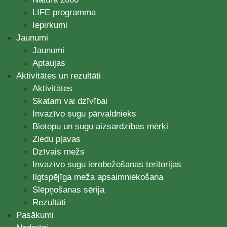
LIFE programma
Iepirkumi
Jaunumi
Jaunumi
Aptaujas
Aktivitātes un rezultāti
Aktivitātes
Skatam vai dzīvībai
Invazīvo sugu pārvaldnieks
Biotopu un sugu aizsardzības mērķi
Ziedu pļavas
Dzīvais mežs
Invazīvo sugu ierobežošanas teritorijas
Ilgtspējīga meža apsaimniekošana
Slēpņošanas sērija
Rezultāti
Pasākumi