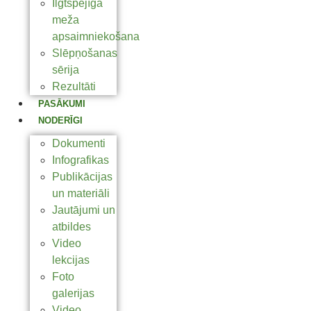
Ilgtspējīga
meža
apsaimniekošana
Slēpņošanas
sērija
Rezultāti
PASĀKUMI
NODERĪGI
Dokumenti
Infografikas
Publikācijas
un materiāli
Jautājumi un
atbildes
Video
lekcijas
Foto
galerijas
Video