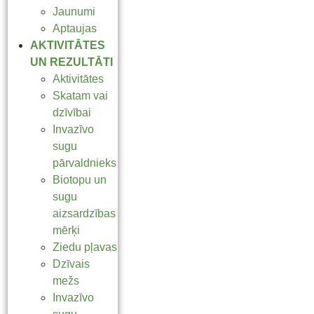
Jaunumi
Aptaujas
AKTIVITĀTES
UN REZULTĀTI
Aktivitātes
Skatam vai
dzīvībai
Invazīvo
sugu
pārvaldnieks
Biotopu un
sugu
aizsardzības
mērķi
Ziedu pļavas
Dzīvais
mežs
Invazīvo