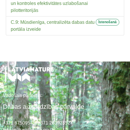
un kontroles efektivitātes uzlabošanai
pilotteritorijās
C.9: Mūsdienīga, centralizēta dabas datu
Īstenošanā
portāla izveide
Vadošais partneris:
Dabas aizsardzības pārvalde
+371 67509545,
+371 26392352
latvianature@daba.gov.lv