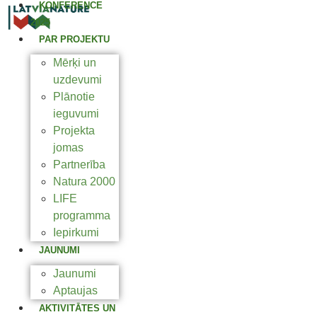
KONFERENCE
2025
PAR PROJEKTU
Mērķi un
uzdevumi
Plānotie
ieguvumi
Projekta
jomas
Partnerība
Natura 2000
LIFE
programma
Iepirkumi
JAUNUMI
Jaunumi
Aptaujas
AKTIVITĀTES UN