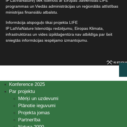
IP LatViaNature) tiek īstenots ar Eiropas Savienības LIFE
programmas un Viedās administrācijas un reģionālās attīstības
ministrijas finansiālu atbalstu.​
Informācija atspoguļo tikai projekta LIFE
IP LatViaNature īstenotāju redzējumu, Eiropas Klimata,
infrastruktūras un vides izpildaģentūra nav atbildīga par šeit
sniegtās informācijas iespējamo izmantojumu.​
Konference 2025
Par projektu
Mērķi un uzdevumi
Plānotie ieguvumi
Projekta jomas
Partnerība
Natura 2000